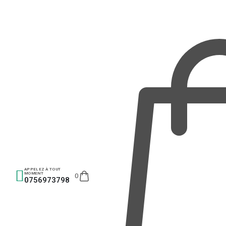
APPELEZ À TOUT
MOMENT
0
0756973798