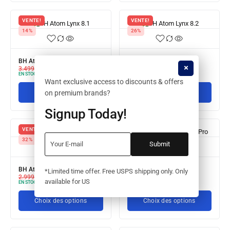
VENTE!
VENTE!
14%
26%
BH Atom Lynx 8.1
BH Atom Lynx 8.2
3.499,00
€
2.999,00
€
4.199,00
€
3.099,00
€
EN STOCK
EN STOCK
Want exclusive access to discounts & offers
on premium brands?
Choix des options
Choix des options
Signup Today!
VENTE!
VENTE!
32%
21%
BH Atom Pro
BH Atome city wave Pro
*Limited time offer. Free USPS shipping only. Only
2.999,00
€
2.049,00
€
3.799,00
€
2.999,00
€
available for US
EN STOCK
EN STOCK
Choix des options
Choix des options