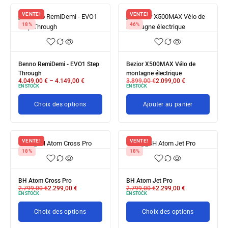
VENTE!
VENTE!
18%
46%
Benno RemiDemi - EVO1 Step
Bezior X500MAX Vélo de
Through
montagne électrique
4.049,00
€
–
4.149,00
€
3.899,00
€
2.099,00
€
EN STOCK
EN STOCK
Choix des options
Ajouter au panier
VENTE!
VENTE!
18%
18%
BH Atom Cross Pro
BH Atom Jet Pro
2.799,00
€
2.299,00
€
2.799,00
€
2.299,00
€
EN STOCK
EN STOCK
Choix des options
Choix des options