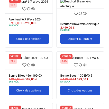
VENTE!
18%
Aventura² 6.7 Wave 2024
3.999,00
€
3.299,00
€
Beaufort Brave vélo électrique
EN STOCK
3.499,00
€
EN STOCK
Choix des options
Ajouter au panier
VENTE!
VENTE!
27%
20%
Benno Bikes 46er 10D CX
Benno Boost 10D EVO 5
6.269,00
€
4.599,00
€
5.119,00
€
4.099,00
€
EN STOCK
EN STOCK
Choix des options
Choix des options
VENTE!
VENTE!