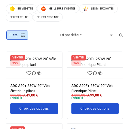
EN VEDETTE
MEILLEURES VENTES
LES MIEUX NOTÉS
SELECT COLOR
SELECT STORAGE
Filtre
VENTE!
VENTE!
35%
36%
ADO A20+ 250W 20" Vélo
ADO A20F+ 250W 20" Vélo
électrique pliant
Électrique Pliant
999,00
€
649,00
€
1.099,00
€
699,00
€
EN STOCK
EN STOCK
Choix des options
Choix des options