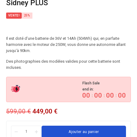
Sidney PLUS
VENTE!
25%
Il est doté d’une batterie de 36V et 14Ah (504Wh) qui, en parfaite
harmonie avec le moteur de 250W, vous donne une autonomie allant
jusqu’à 90km.
Des photographies des modèles valides pour cette batterie sont
incluses.
Flash Sale
end in:
00
00
00
00
:
:
:
599,00
€
449,00
€
Ajouter au panier