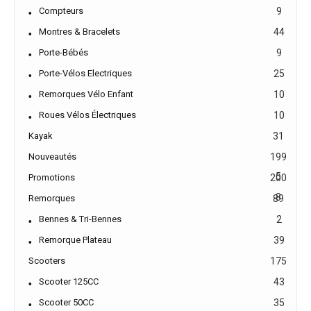
Compteurs
9
Montres & Bracelets
44
Porte-Bébés
9
Porte-Vélos Electriques
25
Remorques Vélo Enfant
10
Roues Vélos Électriques
10
Kayak
31
Nouveautés
199
5
Promotions
200
8
Remorques
89
Bennes & Tri-Bennes
2
Remorque Plateau
39
Scooters
175
Scooter 125CC
43
Scooter 50CC
35