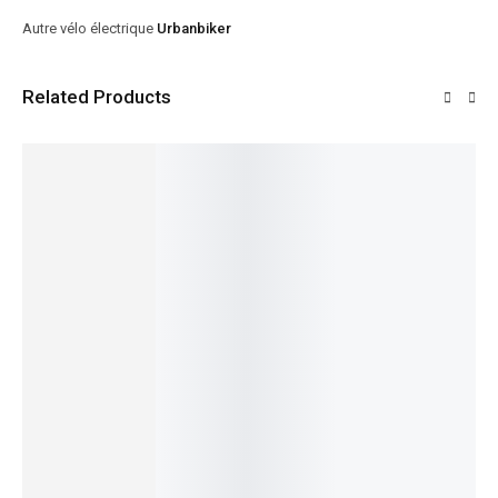
Autre vélo électrique
Urbanbiker
Related Products
VENTE!
VENTE!
VENTE!
VENTE!
VENTE!
26%
18%
23%
24%
13%
Aventur
a² 6.7
Vélo
Vélo
Wave
électriqu
électriqu
2024
e Focus
e FOCUS
Vélo
Vélo
3.999,00
€
PLANET
AVENTU
urbain
Électriqu
3.299,00
€
² 6.8
RA² 6.7
EN STOCK
électriqu
e Gitane
2022
2023
Choix
e
G-One
3.799,00
€
3.999,00
€
des
Organ'e-
BLACK
2.799,00
€
3.099,00
€
options
EN STOCK
EN STOCK
Bike
HILL FS