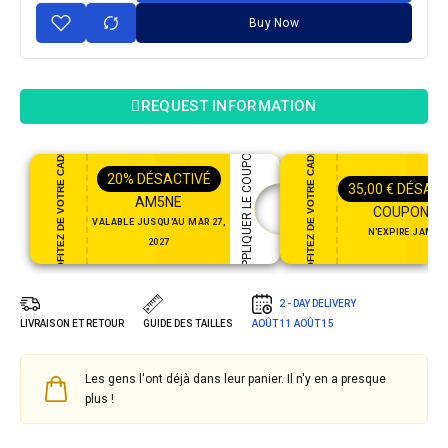
Buy Now
REQUEST INFORMATION
PROFITEZ DE VOTRE CADEAU
PROFITEZ DE VOTRE CADEAU
APPLIQUER LE COUPON
20%
DÉSACTIVÉ
35,00
€
DÉSACT
AM5NE
COUPON35
VALABLE JUSQU'AU MAR 27,
N'EXPIRE JAMAI
2027
2 - DAY DELIVERY
LIVRAISON ET RETOUR
GUIDE DES TAILLES
AOÛT 11
AOÛT 15
Les gens l'ont déjà dans leur panier. Il n'y en a presque
plus !