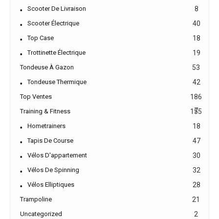
Scooter De Livraison
8
Scooter Électrique
40
Top Case
18
Trottinette Électrique
19
Tondeuse À Gazon
53
Tondeuse Thermique
42
Top Ventes
186
7
Training & Fitness
155
Hometrainers
18
Tapis De Course
47
Vélos D'appartement
30
Vélos De Spinning
32
Vélos Elliptiques
28
Trampoline
21
Uncategorized
2