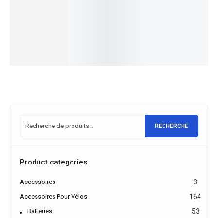
Choix
Choix
Central
LIMITED
des
des
6.299,00
€
Gitane
5.499,00
€
options
options
1.849,00
€
EN STOCK
1.399,00
€
EN STOCK
Choix
des
Choix
options
des
options
RECHERCHE
Product categories
Accessoires
3
Accessoires Pour Vélos
164
Batteries
53