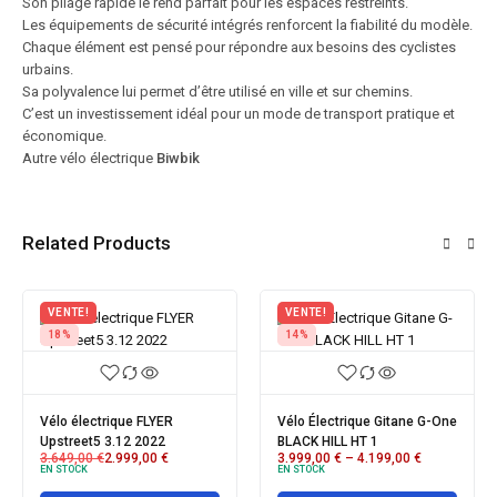
Son pliage rapide le rend parfait pour les espaces restreints.
Les équipements de sécurité intégrés renforcent la fiabilité du modèle.
Chaque élément est pensé pour répondre aux besoins des cyclistes
urbains.
Sa polyvalence lui permet d’être utilisé en ville et sur chemins.
C’est un investissement idéal pour un mode de transport pratique et
économique.
Autre vélo électrique
Biwbik
Related Products
!
VENTE!
VENTE!
24%
21%
ectrique Gitane G-One
Vélo urbain électrique
VTC Électri
ILL HT 1
Organ'e-Bike Central Gitane
Verso Step
00
€
–
4.199,00
€
1.849,00
€
1.399,00
€
2.799,00
€
EN STOCK
EN STOCK