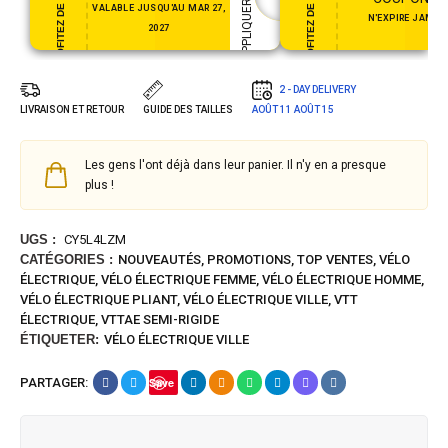
VALABLE JUSQU'AU MAR 27,
N'EXPIRE JAMAI
2027
2 - DAY DELIVERY
LIVRAISON ET RETOUR
GUIDE DES TAILLES
AOÛT 11
AOÛT 15
Les gens l'ont déjà dans leur panier. Il n'y en a presque
plus !
UGS :
CY5L4LZM
CATÉGORIES :
NOUVEAUTÉS
,
PROMOTIONS
,
TOP VENTES
,
VÉLO
ÉLECTRIQUE
,
VÉLO ÉLECTRIQUE FEMME
,
VÉLO ÉLECTRIQUE HOMME
,
VÉLO ÉLECTRIQUE PLIANT
,
VÉLO ÉLECTRIQUE VILLE
,
VTT
ÉLECTRIQUE
,
VTTAE SEMI-RIGIDE
ÉTIQUETER:
VÉLO ÉLECTRIQUE VILLE
PARTAGER:
Save