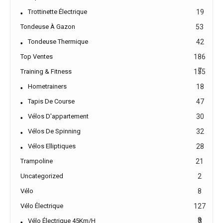
Trottinette Électrique
19
Tondeuse À Gazon
53
Tondeuse Thermique
42
Top Ventes
186
7
Training & Fitness
155
Hometrainers
18
Tapis De Course
47
Vélos D'appartement
30
Vélos De Spinning
32
Vélos Elliptiques
28
Trampoline
21
Uncategorized
2
Vélo
8
Vélo Électrique
127
8
Vélo Électrique 45Km/h
3