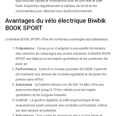
que tous les câbles et connexions sont en bon état et bien
fixés. Inspectez régulièrement le tableau de bord et les
commandes pour détecter tout dysfonctionnement.
Avantages du vélo électrique Biwbik
BOOK SPORT
Le Biwbik BOOK SPORT offre de nombreux avantages aux utilisateurs :
Polyvalence
: Conçu pour s’adapter à une variété de terrains,
des chemins de campagne aux routes urbaines, le Biwbik BOOK
SPORT est idéal pour les trajets quotidiens et les aventures de
plein air.
Performance
: Doté d’un moteur puissant de 250W, il permet
de maintenir une vitesse de croisière agréable et de gravir les
pentes sans effort.
Autonomie
: Sa batterie lithium-ion de 36V 10.4Ah offre une
autonomie allant jusqu’à 70 km, idéale pour les trajets
quotidiens et les longues balades.
Confort
: Le guidon réglable, la selle ergonomique et les
suspensions avant assurent une conduite confortable, même
sur des terrains accidentés.
Robustesse
: Son cadre en aluminium est à la fois léger et