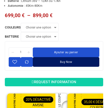
Batterie :
Lithium 36V – 12Ah ou 17Ah
Autonomie :
45Km-80Km
699,00
€
–
899,00
€
COULEURS
BATTERIE
Ajouter au panier
Buy Now
REQUEST INFORMATION
PROFITEZ DE VOTRE CADEAU
PROFITEZ DE VOTRE CADEAU
APPLIQUER LE COUPON
20%
DÉSACTIVÉ
35,00
€
DÉSACT
AM5NE
COUPON35