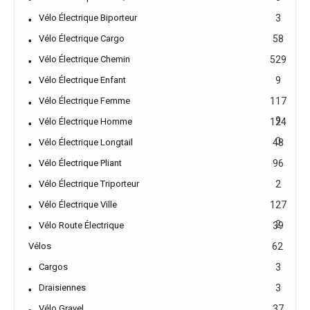
Vélo Électrique Biporteur
3
Vélo Électrique Cargo
58
Vélo Électrique Chemin
529
Vélo Électrique Enfant
9
Vélo Électrique Femme
117
9
Vélo Électrique Homme
124
0
Vélo Électrique Longtail
48
Vélo Électrique Pliant
96
Vélo Électrique Triporteur
2
Vélo Électrique Ville
127
2
Vélo Route Électrique
39
Vélos
62
Cargos
3
Draisiennes
3
Vélo Gravel
37