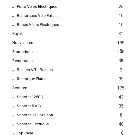
Porte-Vélos Electriques
25
Remorques Vélo Enfant
10
Roues Vélos Électriques
10
Kayak
31
Nouveautés
199
5
Promotions
200
8
Remorques
89
Bennes & Tri-Bennes
2
Remorque Plateau
39
Scooters
175
Scooter 125CC
43
Scooter 50CC
35
Scooter De Livraison
8
Scooter Électrique
40
Top Case
18