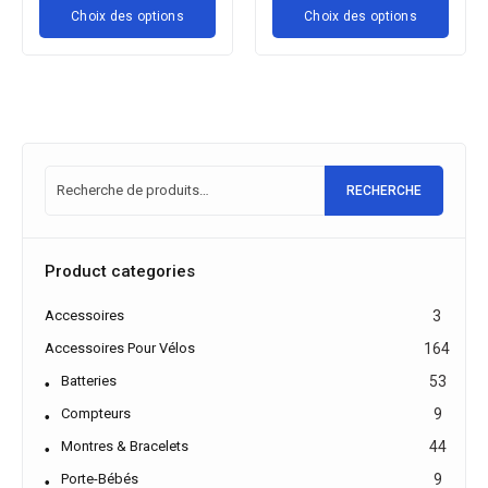
oix des options
Choix des options
Choix
RECHERCHE
Product categories
Accessoires
3
Accessoires Pour Vélos
164
Batteries
53
Compteurs
9
Montres & Bracelets
44
Porte-Bébés
9