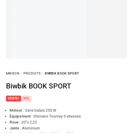
MAISON
PRODUITS
BIWBIK BOOK SPORT
Biwbik BOOK SPORT
VENTE!
36%
Moteur :
Sans balais 250 W
Équipement :
Shimano Tourney 6 vitesses
Roue :
20″x 2,25
Jante :
Aluminium