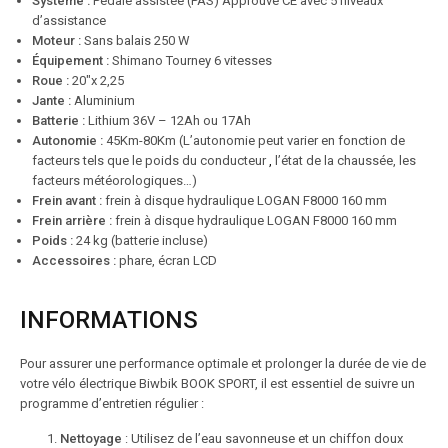
Système :
Pédale assistée (PAS) Approuvé CE avec 5 niveaux
d’assistance
Moteur :
Sans balais 250 W
Équipement :
Shimano Tourney 6 vitesses
Roue :
20″x 2,25
Jante :
Aluminium
Batterie :
Lithium 36V – 12Ah ou 17Ah
Autonomie :
45Km-80Km (L’autonomie peut varier en fonction de
facteurs tels que le poids du conducteur
,
l’état de la chaussée, les
facteurs météorologiques…)
Frein avant :
frein à disque hydraulique LOGAN F8000 160 mm
Frein arrière :
frein à disque hydraulique LOGAN F8000 160 mm
Poids :
24 kg (batterie incluse)
Accessoires :
phare, écran LCD
INFORMATIONS
Pour assurer une performance optimale et prolonger la durée de vie de
votre vélo électrique Biwbik BOOK SPORT, il est essentiel de suivre un
programme d’entretien régulier :
Nettoyage
: Utilisez de l’eau savonneuse et un chiffon doux