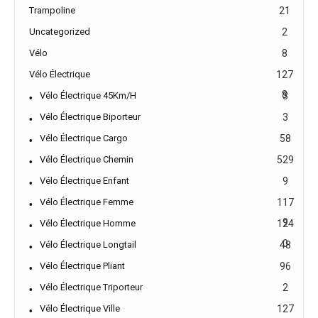
Trampoline
21
Uncategorized
2
Vélo
8
Vélo Électrique
127
8
Vélo Électrique 45Km/h
3
Vélo Électrique Biporteur
3
Vélo Électrique Cargo
58
Vélo Électrique Chemin
529
Vélo Électrique Enfant
9
Vélo Électrique Femme
117
9
Vélo Électrique Homme
124
0
Vélo Électrique Longtail
48
Vélo Électrique Pliant
96
Vélo Électrique Triporteur
2
Vélo Électrique Ville
127