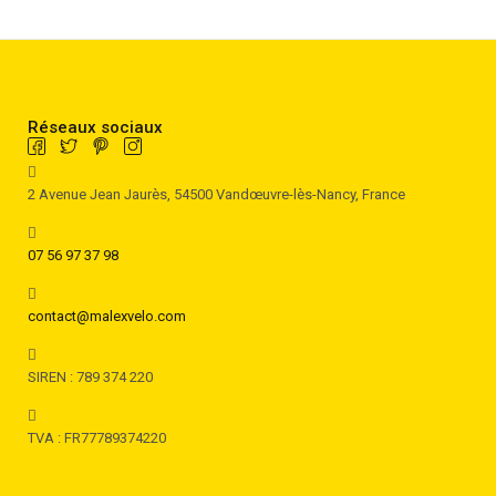
Réseaux sociaux
2 Avenue Jean Jaurès, 54500 Vandœuvre-lès-Nancy, France
07 56 97 37 98
contact@malexvelo.com
SIREN : 789 374 220
TVA : FR77789374220