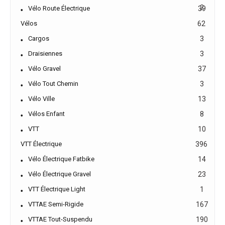
2
Vélo Route Électrique
39
Vélos
62
Cargos
3
Draisiennes
3
Vélo Gravel
37
Vélo Tout Chemin
3
Vélo Ville
13
Vélos Enfant
8
VTT
10
VTT Électrique
396
Vélo Électrique Fatbike
14
Vélo Électrique Gravel
23
VTT Électrique Light
1
VTTAE Semi-Rigide
167
VTTAE Tout-Suspendu
190