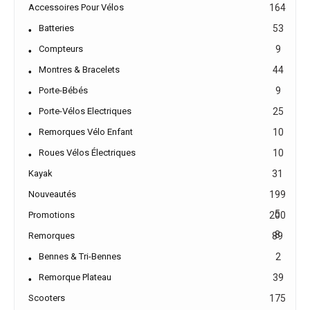
Accessoires Pour Vélos
164
Batteries
53
Compteurs
9
Montres & Bracelets
44
Porte-Bébés
9
Porte-Vélos Electriques
25
Remorques Vélo Enfant
10
Roues Vélos Électriques
10
Kayak
31
Nouveautés
199
5
Promotions
200
8
Remorques
89
Bennes & Tri-Bennes
2
Remorque Plateau
39
Scooters
175