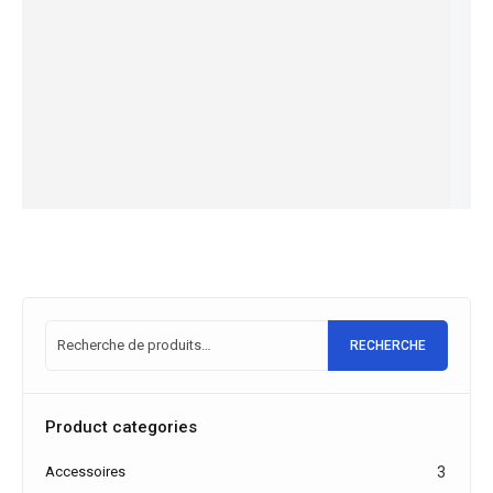
1.399,00
€
AVENTU
e Gitane
Électriqu
Électriqu
999,00
€
RA² 6.7
EN STOCK
G-Life
e Gitane
e Gitane
2023
Compac
Choix
e-City
G-Life
3.999,00
€
des
t 2
Steps
Urban 2
3.099,00
€
options
2.999,00
€
2.999,00
€
28"
EN STOCK
2.099,00
€
1.899,00
€
2.549,00
€
Choix
EN STOCK
EN STOCK
2.049,00
€
des
EN STOCK
Choix
Choix
options
des
des
Choix
options
options
des
options
RECHERCHE
Product categories
Accessoires
3