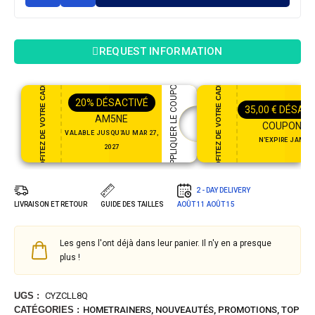
REQUEST INFORMATION
PROFITEZ DE VOTRE CADEAU
PROFITEZ DE VOTRE CADEAU
APPLIQUER LE COUPON
20%
DÉSACTIVÉ
35,00
€
DÉSACT
AM5NE
COUPON35
VALABLE JUSQU'AU MAR 27,
N'EXPIRE JAMAI
2027
2 - DAY DELIVERY
LIVRAISON ET RETOUR
GUIDE DES TAILLES
AOÛT 11
AOÛT 15
Les gens l'ont déjà dans leur panier. Il n'y en a presque
plus !
UGS :
CYZCLL8Q
CATÉGORIES :
HOMETRAINERS
,
NOUVEAUTÉS
,
PROMOTIONS
,
TOP