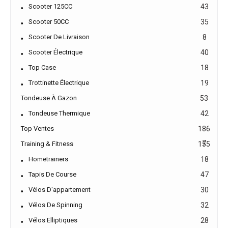
Scooter 125CC
43
Scooter 50CC
35
Scooter De Livraison
8
Scooter Électrique
40
Top Case
18
Trottinette Électrique
19
Tondeuse À Gazon
53
Tondeuse Thermique
42
Top Ventes
186
7
Training & Fitness
155
Hometrainers
18
Tapis De Course
47
Vélos D'appartement
30
Vélos De Spinning
32
Vélos Elliptiques
28