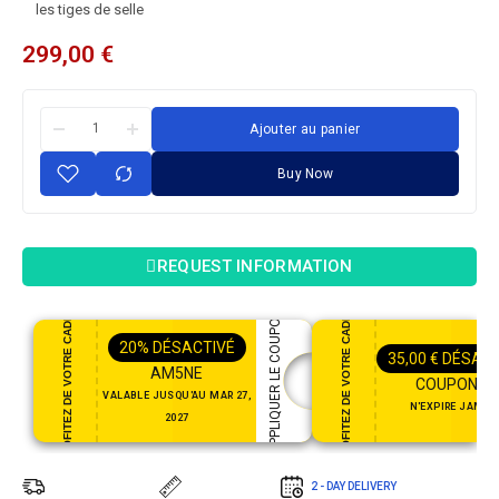
les tiges de selle
299,00
€
Ajouter au panier
Buy Now
REQUEST INFORMATION
PROFITEZ DE VOTRE CADEAU
PROFITEZ DE VOTRE CADEAU
APPLIQUER LE COUPON
20%
DÉSACTIVÉ
35,00
€
DÉSACT
AM5NE
COUPON35
VALABLE JUSQU'AU MAR 27,
N'EXPIRE JAMAI
2027
2 - DAY DELIVERY