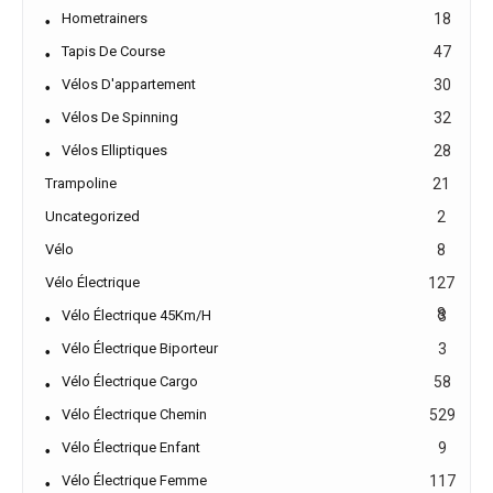
Hometrainers
18
Tapis De Course
47
Vélos D'appartement
30
Vélos De Spinning
32
Vélos Elliptiques
28
Trampoline
21
Uncategorized
2
Vélo
8
Vélo Électrique
127
8
Vélo Électrique 45Km/h
3
Vélo Électrique Biporteur
3
Vélo Électrique Cargo
58
Vélo Électrique Chemin
529
Vélo Électrique Enfant
9
Vélo Électrique Femme
117