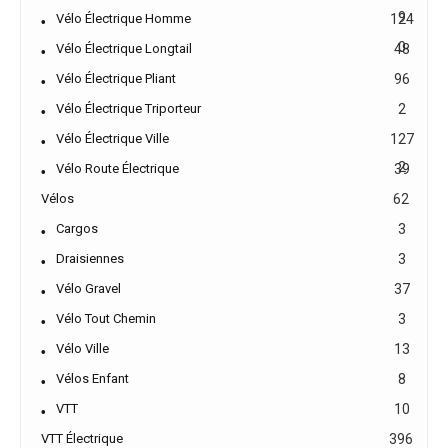
9
Vélo Électrique Homme
124
0
Vélo Électrique Longtail
48
Vélo Électrique Pliant
96
Vélo Électrique Triporteur
2
Vélo Électrique Ville
127
2
Vélo Route Électrique
39
Vélos
62
Cargos
3
Draisiennes
3
Vélo Gravel
37
Vélo Tout Chemin
3
Vélo Ville
13
Vélos Enfant
8
VTT
10
VTT Électrique
396