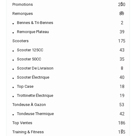
5
Promotions
200
8
Remorques
89
Bennes & Tri-Bennes
2
Remorque Plateau
39
Scooters
175
Scooter 125CC
43
Scooter 50CC
35
Scooter De Livraison
8
Scooter Électrique
40
Top Case
18
Trottinette Électrique
19
Tondeuse À Gazon
53
Tondeuse Thermique
42
Top Ventes
186
7
Training & Fitness
155