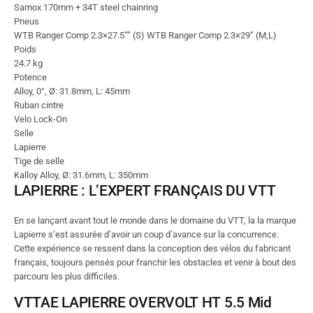
Samox 170mm + 34T steel chainring
Pneus
WTB Ranger Comp 2.3×27.5”” (S) WTB Ranger Comp 2.3×29’’ (M,L)
Poids
24.7 kg
Potence
Alloy, 0°, Ø: 31.8mm, L: 45mm
Ruban cintre
Velo Lock-On
Selle
Lapierre
Tige de selle
Kalloy Alloy, Ø: 31.6mm, L: 350mm
LAPIERRE : L’EXPERT FRANÇAIS DU VTT
En se lançant avant tout le monde dans le domaine du VTT, la la marque
Lapierre s’est assurée d’avoir un coup d’avance sur la concurrence.
Cette expérience se ressent dans la conception des vélos du fabricant
français, toujours pensés pour franchir les obstacles et venir à bout des
parcours les plus difficiles.
VTTAE LAPIERRE OVERVOLT HT 5.5 Mid