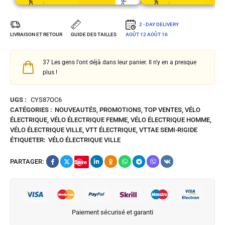
2 - DAY DELIVERY
LIVRAISON ET RETOUR
GUIDE DES TAILLES
AOÛT 12
AOÛT 16
37
Les gens l'ont déjà dans leur panier. Il n'y en a presque
plus !
UGS :
CYS87OC6
CATÉGORIES :
NOUVEAUTÉS
,
PROMOTIONS
,
TOP VENTES
,
VÉLO
ÉLECTRIQUE
,
VÉLO ÉLECTRIQUE FEMME
,
VÉLO ÉLECTRIQUE HOMME
,
VÉLO ÉLECTRIQUE VILLE
,
VTT ÉLECTRIQUE
,
VTTAE SEMI-RIGIDE
ÉTIQUETER:
VÉLO ÉLECTRIQUE VILLE
PARTAGER:
Save
Paiement sécurisé et garanti