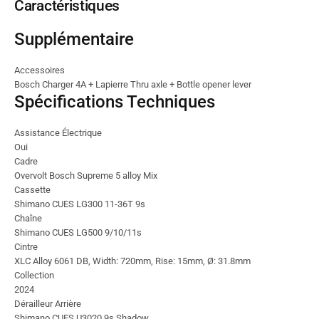
Caractéristiques
Supplémentaire
Accessoires
Bosch Charger 4A + Lapierre Thru axle + Bottle opener lever
Spécifications Techniques
Assistance Électrique
Oui
Cadre
Overvolt Bosch Supreme 5 alloy Mix
Cassette
Shimano CUES LG300 11-36T 9s
Chaîne
Shimano CUES LG500 9/10/11s
Cintre
XLC Alloy 6061 DB, Width: 720mm, Rise: 15mm, Ø: 31.8mm
Collection
2024
Dérailleur Arrière
Shimano CUES U3020 9s Shadow