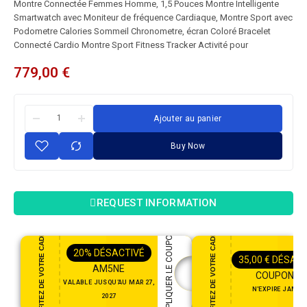
Montre Connectée Femmes Homme, 1,5 Pouces Montre Intelligente
Smartwatch avec Moniteur de fréquence Cardiaque, Montre Sport avec
Podometre Calories Sommeil Chronometre, écran Coloré Bracelet
Connecté Cardio Montre Sport Fitness Tracker Activité pour
779,00
€
Ajouter au panier
Buy Now
REQUEST INFORMATION
PROFITEZ DE VOTRE CADEAU
PROFITEZ DE VOTRE CADEAU
APPLIQUER LE COUPON
20%
DÉSACTIVÉ
35,00
€
DÉSACT
AM5NE
COUPON35
VALABLE JUSQU'AU MAR 27,
N'EXPIRE JAMAI
2027