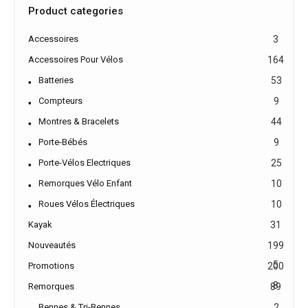
Product categories
Accessoires
3
Accessoires Pour Vélos
164
Batteries
53
Compteurs
9
Montres & Bracelets
44
Porte-Bébés
9
Porte-Vélos Electriques
25
Remorques Vélo Enfant
10
Roues Vélos Électriques
10
Kayak
31
Nouveautés
199
5
Promotions
200
8
Remorques
89
Bennes & Tri-Bennes
2