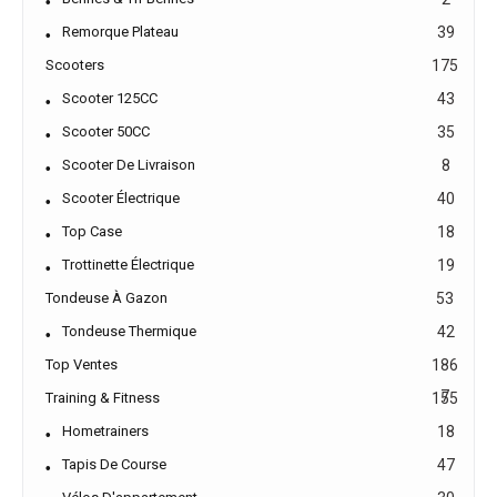
Remorque Plateau
39
Scooters
175
Scooter 125CC
43
Scooter 50CC
35
Scooter De Livraison
8
Scooter Électrique
40
Top Case
18
Trottinette Électrique
19
Tondeuse À Gazon
53
Tondeuse Thermique
42
Top Ventes
186
7
Training & Fitness
155
Hometrainers
18
Tapis De Course
47