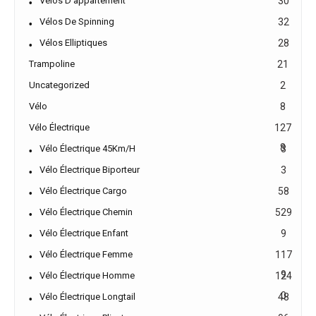
Vélos D'appartement
30
Vélos De Spinning
32
Vélos Elliptiques
28
Trampoline
21
Uncategorized
2
Vélo
8
Vélo Électrique
127
8
Vélo Électrique 45Km/h
3
Vélo Électrique Biporteur
3
Vélo Électrique Cargo
58
Vélo Électrique Chemin
529
Vélo Électrique Enfant
9
Vélo Électrique Femme
117
9
Vélo Électrique Homme
124
0
Vélo Électrique Longtail
48