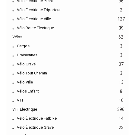
Vélo Électrique Pliant
96
Vélo Électrique Triporteur
2
Vélo Électrique Ville
127
2
Vélo Route Électrique
39
Vélos
62
Cargos
3
Draisiennes
3
Vélo Gravel
37
Vélo Tout Chemin
3
Vélo Ville
13
Vélos Enfant
8
VTT
10
VTT Électrique
396
Vélo Électrique Fatbike
14
Vélo Électrique Gravel
23