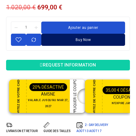
1.020,00
€
699,00
€
Ajouter au panier
Buy Now
REQUEST INFORMATION
PROFITEZ DE VOTRE CADEAU
PROFITEZ DE VOTRE CADEAU
APPLIQUER LE COUPON
20%
DÉSACTIVÉ
35,00
€
DÉSACT
AM5NE
COUPON35
VALABLE JUSQU'AU MAR 27,
N'EXPIRE JAMAI
2027
2 - DAY DELIVERY
LIVRAISON ET RETOUR
GUIDE DES TAILLES
AOÛT 13
AOÛT 17