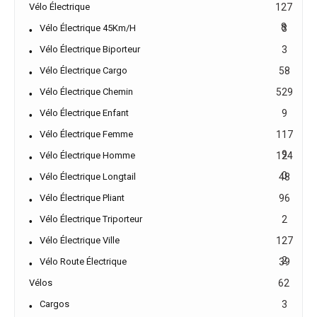
Vélo Électrique
127
8
Vélo Électrique 45Km/h
3
Vélo Électrique Biporteur
3
Vélo Électrique Cargo
58
Vélo Électrique Chemin
529
Vélo Électrique Enfant
9
Vélo Électrique Femme
117
9
Vélo Électrique Homme
124
0
Vélo Électrique Longtail
48
Vélo Électrique Pliant
96
Vélo Électrique Triporteur
2
Vélo Électrique Ville
127
2
Vélo Route Électrique
39
Vélos
62
Cargos
3