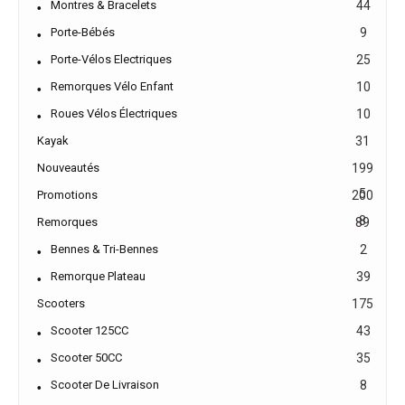
Montres & Bracelets
44
Porte-Bébés
9
Porte-Vélos Electriques
25
Remorques Vélo Enfant
10
Roues Vélos Électriques
10
Kayak
31
Nouveautés
199
5
Promotions
200
8
Remorques
89
Bennes & Tri-Bennes
2
Remorque Plateau
39
Scooters
175
Scooter 125CC
43
Scooter 50CC
35
Scooter De Livraison
8