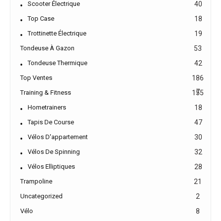
Scooter Électrique
40
Top Case
18
Trottinette Électrique
19
Tondeuse À Gazon
53
Tondeuse Thermique
42
Top Ventes
186
7
Training & Fitness
155
Hometrainers
18
Tapis De Course
47
Vélos D'appartement
30
Vélos De Spinning
32
Vélos Elliptiques
28
Trampoline
21
Uncategorized
2
Vélo
8