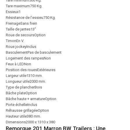
Tare minimum
500 Kg.
Tare maximum
750 Kg.
Essieux
1
Résistance de l’essieu
750 Kg.
Freinage
Sans frein
Taille de jantes
13″
Roue de secours
Option
Timon
En V.
Roue jockey
Inclus
Basculement
Pas de basculement
Logement des rampes
Non
Feux à LED
Non
Position des roues
Extérieures
Largeur utile
1310 mm.
Longueur utile
2000 mm.
Type de plancher
Bois
Bâche plate
Option
Bâche haute + armature
Option
Porte échelle
Inclus
Réhausse grillagée
Option
Hauteur utile
380 mm.
Dimensions
2000 x 1310 x 380
Remorque 201 Marron BW Trailers : Une