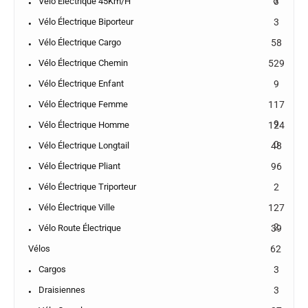
8
Vélo Électrique 45Km/h
3
Vélo Électrique Biporteur
3
Vélo Électrique Cargo
58
Vélo Électrique Chemin
529
Vélo Électrique Enfant
9
Vélo Électrique Femme
117
9
Vélo Électrique Homme
124
0
Vélo Électrique Longtail
48
Vélo Électrique Pliant
96
Vélo Électrique Triporteur
2
Vélo Électrique Ville
127
2
Vélo Route Électrique
39
Vélos
62
Cargos
3
Draisiennes
3