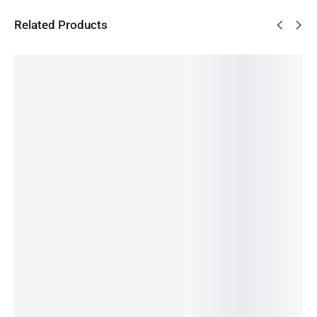
Related Products
VENTE!
VENTE!
VENTE!
VENTE!
VENTE!
23%
26%
36%
20%
17%
VTC
Électriqu
Vélo
Vélo
Vélo
e Gitane
électriqu
électriqu
Electriqu
Vélo
G-Life
e FOCUS
e Focus
e Urbain
Électriqu
XR 2
AVENTU
PLANET²
E-city
e Gitane
2.799,00
€
RA² 6.7
6.8 2022
Steps
G-life
1.799,00
€
3.799,00
€
2023
Gitane
EN STOCK
intense
2.799,00
€
3.999,00
€
2.549,00
€
Choix
Mixte
EN STOCK
3.099,00
€
2.049,00
€
des
2.899,00
€
EN STOCK
EN STOCK
Choix
–
options
des
Choix
Choix
3.099,00
€
options
EN STOCK
des
des
options
options
Choix