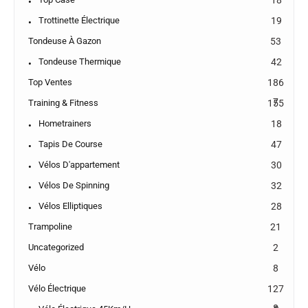
18
Trottinette Électrique
19
Tondeuse À Gazon
53
Tondeuse Thermique
42
Top Ventes
186
7
Training & Fitness
155
Hometrainers
18
Tapis De Course
47
Vélos D'appartement
30
Vélos De Spinning
32
Vélos Elliptiques
28
Trampoline
21
Uncategorized
2
Vélo
8
Vélo Électrique
127