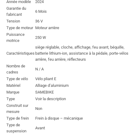
Année modèle
2024
Garantie du
6 Mois
fabricant
Tension
36 V
Type de moteur
Moteur arrière
Puissance
250 W
motrice
siège réglable, cloche, affichage, feu avant, béquille,
Caractéristiques
batterie lithium-ion, assistance à la pédale, porte-vélos
arrière, feu arrière, réflecteurs
Nombre de
N / A
cadres
Type de vélo
Vélo pliant E
Matériel
Alliage d’aluminium
Marque
SAMEBIKE
Type
Voir la description
Construit sur
Non
mesure
Type de frein
Frein à disque – mécanique
Type de
Avant
suspension