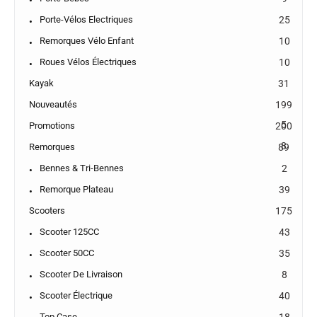
Porte-Vélos Electriques
25
Remorques Vélo Enfant
10
Roues Vélos Électriques
10
Kayak
31
Nouveautés
199
5
Promotions
200
8
Remorques
89
Bennes & Tri-Bennes
2
Remorque Plateau
39
Scooters
175
Scooter 125CC
43
Scooter 50CC
35
Scooter De Livraison
8
Scooter Électrique
40
Top Case