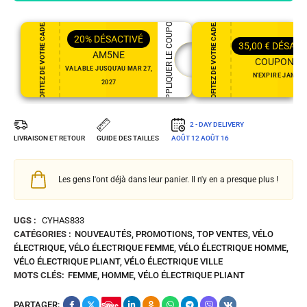
PROFITEZ DE VOTRE CADEAU
PROFITEZ DE VOTRE CADEAU
APPLIQUER LE COUPON
20%
DÉSACTIVÉ
35,00
€
DÉSACT
AM5NE
COUPON35
VALABLE JUSQU'AU MAR 27,
N'EXPIRE JAMAI
2027
2 - DAY DELIVERY
LIVRAISON ET RETOUR
GUIDE DES TAILLES
AOÛT 12
AOÛT 16
Les gens l'ont déjà dans leur panier. Il n'y en a presque plus !
UGS :
CYHAS833
CATÉGORIES :
NOUVEAUTÉS
,
PROMOTIONS
,
TOP VENTES
,
VÉLO
ÉLECTRIQUE
,
VÉLO ÉLECTRIQUE FEMME
,
VÉLO ÉLECTRIQUE HOMME
,
VÉLO ÉLECTRIQUE PLIANT
,
VÉLO ÉLECTRIQUE VILLE
MOTS CLÉS:
FEMME
,
HOMME
,
VÉLO ÉLECTRIQUE PLIANT
PARTAGER:
Save