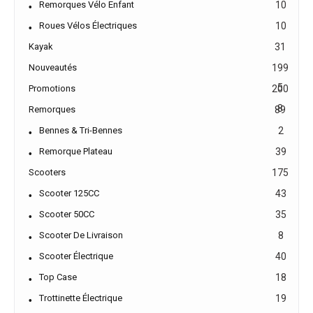
Remorques Vélo Enfant
10
Roues Vélos Électriques
10
Kayak
31
Nouveautés
199
5
Promotions
200
8
Remorques
89
Bennes & Tri-Bennes
2
Remorque Plateau
39
Scooters
175
Scooter 125CC
43
Scooter 50CC
35
Scooter De Livraison
8
Scooter Électrique
40
Top Case
18
Trottinette Électrique
19