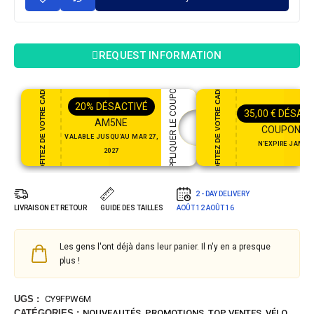
REQUEST INFORMATION
PROFITEZ DE VOTRE CADEAU
PROFITEZ DE VOTRE CADEAU
APPLIQUER LE COUPON
20%
DÉSACTIVÉ
35,00
€
DÉSACT
AM5NE
COUPON35
VALABLE JUSQU'AU MAR 27,
N'EXPIRE JAMAI
2027
2 - DAY DELIVERY
LIVRAISON ET RETOUR
GUIDE DES TAILLES
AOÛT 12
AOÛT 16
Les gens l'ont déjà dans leur panier. Il n'y en a presque
plus !
UGS :
CY9FPW6M
CATÉGORIES :
NOUVEAUTÉS
,
PROMOTIONS
,
TOP VENTES
,
VÉLO