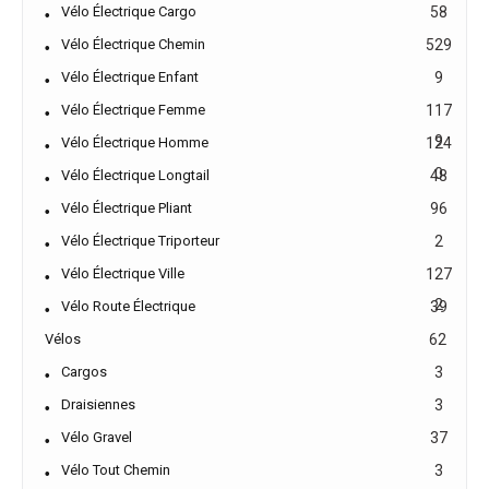
Vélo Électrique Cargo
58
Vélo Électrique Chemin
529
Vélo Électrique Enfant
9
Vélo Électrique Femme
117
9
Vélo Électrique Homme
124
0
Vélo Électrique Longtail
48
Vélo Électrique Pliant
96
Vélo Électrique Triporteur
2
Vélo Électrique Ville
127
2
Vélo Route Électrique
39
Vélos
62
Cargos
3
Draisiennes
3
Vélo Gravel
37
Vélo Tout Chemin
3