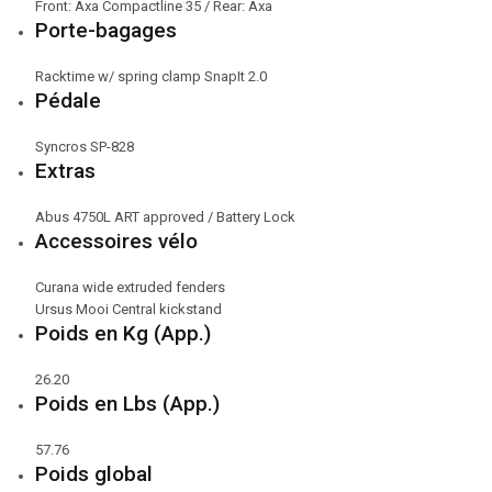
Front: Axa Compactline 35 / Rear: Axa
Porte-bagages
Racktime w/ spring clamp SnapIt 2.0
Pédale
Syncros SP-828
Extras
Abus 4750L ART approved / Battery Lock
Accessoires vélo
Curana wide extruded fenders
Ursus Mooi Central kickstand
Poids en Kg (App.)
26.20
Poids en Lbs (App.)
57.76
Poids global