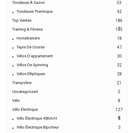
Tondeuse À Gazon
53
Tondeuse Thermique
42
Top Ventes
186
7
Training & Fitness
155
Hometrainers
18
Tapis De Course
47
Vélos D'appartement
30
Vélos De Spinning
32
Vélos Elliptiques
28
Trampoline
21
Uncategorized
2
Vélo
8
Vélo Électrique
127
8
Vélo Électrique 45Km/h
3
Vélo Électrique Biporteur
3