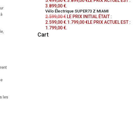
5.499,00 €.
3.899,00
€
LE PRIX ACTUEL EST :
3.899,00 €.
ur
Vélo Électrique SUPER73 Z MIAMI
 à
2.599,00
€
LE PRIX INITIAL ÉTAIT :
2.599,00 €.
1.799,00
€
LE PRIX ACTUEL EST :
1.799,00 €.
le,
Cart
rent
de
s les