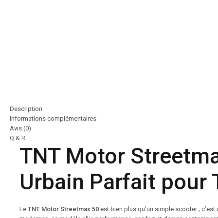
Description
Informations complémentaires
Avis (0)
Q & R
TNT Motor Streetma
Urbain Parfait pour
Le
TNT Motor Streetmax 50
est bien plus qu’un simple scooter ; c’es