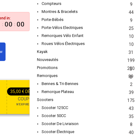
Compteurs
9
Montres & Bracelets
44
end in:
Porte-Bébés
9
0
00
00
:
:
Porte-Vélos Electriques
25
Remorques Vélo Enfant
10
Roues Vélos Électriques
10
Kayak
ow
31
Nouveautés
199
Promotions
200
5
Remorques
89
8
EAU
PROFITEZ DE VOTRE CADEAU
APPLIQUER LE COUPON
APPLIQUER LE COUPON
Bennes & Tri-Bennes
2
15%
DÉSACTIVÉ
35,00
€
DÉSACTIVÉ
Remorque Plateau
39
COUPON15
COUPON35
Scooters
175
VALABLE JUSQU'AU OCT 31,
N'EXPIRE JAMAIS
2024
Scooter 125CC
43
Scooter 50CC
35
Scooter De Livraison
8
Scooter Électrique
40