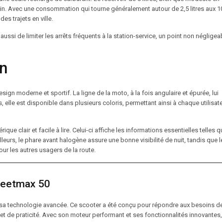
bain. Avec une consommation qui tourne généralement autour de 2,5 litres aux 1
s trajets en ville.
ussi de limiter les arrêts fréquents à la station-service, un point non négligea
gn
ign moderne et sportif. La ligne de la moto, à la fois angulaire et épurée, lui
elle est disponible dans plusieurs coloris, permettant ainsi à chaque utilisat
 clair et facile à lire. Celui-ci affiche les informations essentielles telles q
illeurs, le phare avant halogène assure une bonne visibilité de nuit, tandis que l
our les autres usagers de la route.
reetmax 50
 sa technologie avancée. Ce scooter a été conçu pour répondre aux besoins d
et de praticité. Avec son moteur performant et ses fonctionnalités innovantes,