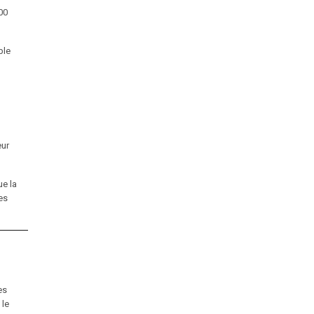
00
ble
eur
ue la
es
es
 le