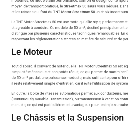
modernes, ce modèle allie performance, confort et design contemporai
moyen de transport pratique, le
Streetmax 50
saura vous séduire. Dans 
et les raisons qui font du
TNT Motor Streetmax 50
un choix incontour
La TNT Motor Streetmax 50 est une moto qui allie style, performance et 
et agréable à conduire. Ce modèle de 50 cm³, destiné principalement au
distingue par plusieurs caractéristiques techniques remarquables. En o
respectant les réglementations strictes en matière de sécurité et de p
Le Moteur
Tout d’abord, il convient de noter que la TNT Motor Streetmax 50 est 
simplicité mécanique et son poids réduit, ce qui permet de maximiser 
de 50 cm³ produit une puissance modeste, mais suffisante pour offrir un
il reste relativement simple d’entretien, car il évite l’utilisation de 
En outre, la boîte de vitesses automatique permet aux conducteurs, mê
(Continuously Variable Transmission), ou transmission à variation con
manuels, ce qui est particulièrement avantageux pour les trajets urbain
Le Châssis et la Suspension