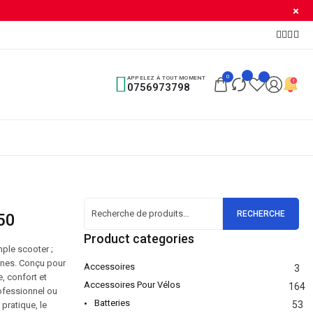
0
APPELEZ À TOUT MOMENT
0756973798
RECHERCHE
50
Product categories
mple scooter ;
ines. Conçu pour
Accessoires
3
, confort et
Accessoires Pour Vélos
164
ofessionnel ou
Batteries
53
pratique, le