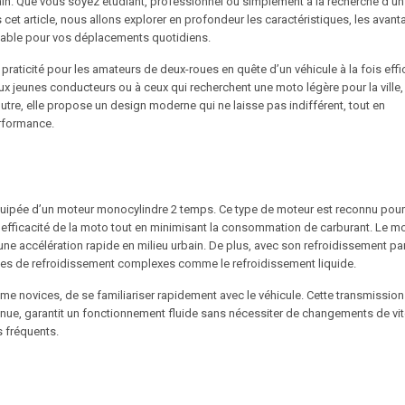
n. Que vous soyez étudiant, professionnel ou simplement à la recherche d’un
cet article, nous allons explorer en profondeur les caractéristiques, les avan
nable pour vos déplacements quotidiens.
praticité pour les amateurs de deux-roues en quête d’un véhicule à la fois eff
x jeunes conducteurs ou à ceux qui recherchent une moto légère pour la ville,
utre, elle propose un design moderne qui ne laisse pas indifférent, tout en
erformance.
équipée d’un moteur monocylindre 2 temps. Ce type de moteur est reconnu pour
l’efficacité de la moto tout en minimisant la consommation de carburant. Le m
e accélération rapide en milieu urbain. De plus, avec son refroidissement par 
systèmes de refroidissement complexes comme le refroidissement liquide.
me novices, de se familiariser rapidement avec le véhicule. Cette transmissio
tinue, garantit un fonctionnement fluide sans nécessiter de changements de vi
s fréquents.