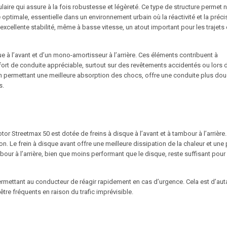
laire qui assure à la fois robustesse et légèreté. Ce type de structure permet 
optimale, essentielle dans un environnement urbain où la réactivité et la préci
excellente stabilité, même à basse vitesse, un atout important pour les trajets
à l’avant et d’un mono-amortisseur à l’arrière. Ces éléments contribuent à
onfort de conduite appréciable, surtout sur des revêtements accidentés ou lors 
n permettant une meilleure absorption des chocs, offre une conduite plus dou
s.
tor Streetmax 50 est dotée de freins à disque à l’avant et à tambour à l’arrière
on. Le frein à disque avant offre une meilleure dissipation de la chaleur et une 
bour à l’arrière, bien que moins performant que le disque, reste suffisant pour
 permettant au conducteur de réagir rapidement en cas d’urgence. Cela est d’aut
tre fréquents en raison du trafic imprévisible.