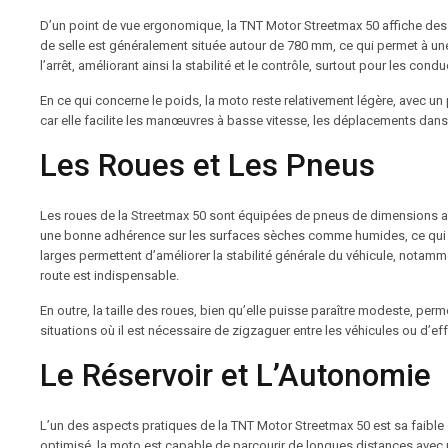
D’un point de vue ergonomique, la TNT Motor Streetmax 50 affiche des 
de selle est généralement située autour de 780 mm, ce qui permet à une
l’arrêt, améliorant ainsi la stabilité et le contrôle, surtout pour les co
En ce qui concerne le poids, la moto reste relativement légère, avec un p
car elle facilite les manœuvres à basse vitesse, les déplacements dans
Les Roues et Les Pneus
Les roues de la Streetmax 50 sont équipées de pneus de dimensions a
une bonne adhérence sur les surfaces sèches comme humides, ce qui est 
larges permettent d’améliorer la stabilité générale du véhicule, notam
route est indispensable.
En outre, la taille des roues, bien qu’elle puisse paraître modeste, perme
situations où il est nécessaire de zigzaguer entre les véhicules ou d’
Le Réservoir et L’Autonomie
L’un des aspects pratiques de la TNT Motor Streetmax 50 est sa faibl
optimisé, la moto est capable de parcourir de longues distances avec u