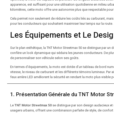
apparence, est suffisant pour une utilisation quotidienne en milieu ur
kilomètres, cette moto offre une autonomie plus que respectable pour de
Cela permet non seulement de réduire les coûts liés au carburant, mais a
pour les conducteurs qui souhaitent maximiser leur temps sur la route.
Les Équipements et Le Desi
Sur le plan esthétique, la TNT Motor Streetmax 50 se distingue par un des
confère un look dynamique qui séduira les jeunes conducteurs. De plus, 
de personnaliser son véhicule selon ses goûts.
En termes d’équipements, la moto est dotée d’un tableau de bord numérique
vitesse, le niveau de carburant et les différents témoins lumineux. Par a
feux arrière LED améliorent la sécurité en rendant la moto plus visible p
1. Présentation Générale du TNT Motor St
Le
TNT Motor Streetmax 50
se distingue par son design audacieux et
usagers urbains, offrant une combinaison parfaite de style, de confort 