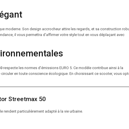
légant
ique moderne. Son design accrocheur attire les regards, et sa construction rob
endance, il vous permettra d’affirmer votre style tout en vous déplaçant avec
vironnementales
50
respecte les normes d’émissions EURO 5. Ce modèle contribue ainsi à la
 de circuler en toute conscience écologique. En choisissant ce scooter, vous op
tor Streetmax 50
e rendent particulièrement adapté à la vie urbaine.