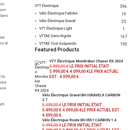
non
VTT Électrique
396
sion
Vélo Électrique Fatbike
14
 dans
Vélo Électrique Gravel
23
VTT Électrique Light
1
VTTAE Semi-Rigide
167
des
ce et
VTTAE Tout-Suspendu
190
Featured Products
VTT Électrique Mondraker Chaser RX 2024
5.999,00
€
LE PRIX INITIAL ÉTAIT :
5.999,00 €.
4.099,00
€
LE PRIX ACTUEL
. Ce
EST : 4.099,00 €.
plus
 une
Vélo Électrique Gravel BH IGRAVELX CARBON
2.7
ant
5.499,00
€
LE PRIX INITIAL ÉTAIT :
5.499,00 €.
4.099,00
€
LE PRIX ACTUEL EST :
4.099,00 €.
Vélo Électrique Route BH IRS1 CARBON 1.4
5.499,00
€
LE PRIX INITIAL ÉTAIT :