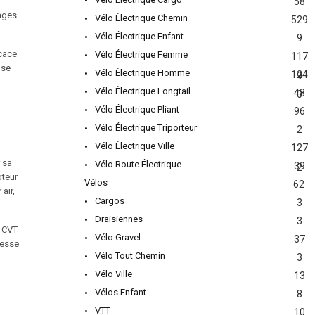
58
tages
Vélo Électrique Chemin
529
Vélo Électrique Enfant
9
icace
Vélo Électrique Femme
117
 se
Vélo Électrique Homme
124
9
Vélo Électrique Longtail
48
0
Vélo Électrique Pliant
96
Vélo Électrique Triporteur
2
Vélo Électrique Ville
127
 sa
Vélo Route Électrique
39
2
oteur
Vélos
62
air,
Cargos
3
Draisiennes
3
n CVT
Vélo Gravel
37
tesse
Vélo Tout Chemin
3
Vélo Ville
13
Vélos Enfant
8
VTT
10