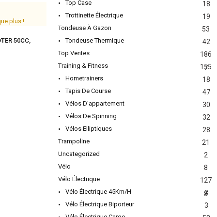
Top Case
18
Trottinette Électrique
19
que plus !
Tondeuse À Gazon
53
TER 50CC
,
Tondeuse Thermique
42
Top Ventes
186
Training & Fitness
155
7
Hometrainers
18
Tapis De Course
47
Vélos D'appartement
30
Vélos De Spinning
32
Vélos Elliptiques
28
Trampoline
21
Uncategorized
2
Vélo
8
Vélo Électrique
127
Vélo Électrique 45Km/h
3
8
Vélo Électrique Biporteur
3
Vélo Électrique Cargo