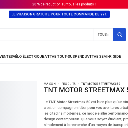
20 % de réduction sur tous les produits !
LIVRAISON GRATUITE POUR TOUTE COMMANDE DE 99€
TOUS
MAISON
PRODUITS
TNT MOTOR STREETMAX 50
TNT MOTOR STREETMAX 
Le
TNT Motor Streetmax 50
est bien plus qu’un si
c’est un compagnon idéal pour vos aventures urba
les citadins modernes, ce modèle allie performance
design contemporain. Que vous soyez étudiant, pr
simplement à la recherche d’un moyen de transport 