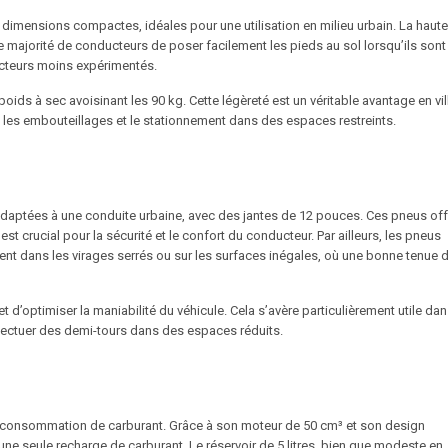
dimensions compactes, idéales pour une utilisation en milieu urbain. La haute
 majorité de conducteurs de poser facilement les pieds au sol lorsqu’ils sont
nducteurs moins expérimentés.
oids à sec avoisinant les 90 kg. Cette légèreté est un véritable avantage en vil
 les embouteillages et le stationnement dans des espaces restreints.
daptées à une conduite urbaine, avec des jantes de 12 pouces. Ces pneus off
crucial pour la sécurité et le confort du conducteur. Par ailleurs, les pneus
ment dans les virages serrés ou sur les surfaces inégales, où une bonne tenue 
t d’optimiser la maniabilité du véhicule. Cela s’avère particulièrement utile dan
effectuer des demi-tours dans des espaces réduits.
e consommation de carburant. Grâce à son moteur de 50 cm³ et son design
ne seule recharge de carburant. Le réservoir de 5 litres, bien que modeste en