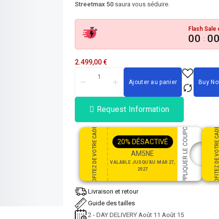
Streetmax 50
saura vous séduire.
Flash Sale 
00
0
:
2.499,00
€
Ajouter au panier
Buy N
Request Information
PROFITEZ DE VOTRE CADEAU
PROFITEZ DE VOTRE CAD
APPLIQUER LE COUPON
20%
DÉSACTIVÉ
AM5NE
VALABLE JUSQU'AU MAR 27,
2027
Livraison et retour
Guide des tailles
2 - DAY DELIVERY
Août 11
Août 15