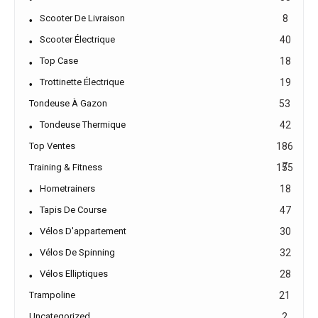
Scooter De Livraison
8
Scooter Électrique
40
Top Case
18
Trottinette Électrique
19
Tondeuse À Gazon
53
Tondeuse Thermique
42
Top Ventes
186
7
Training & Fitness
155
Hometrainers
18
Tapis De Course
47
Vélos D'appartement
30
Vélos De Spinning
32
Vélos Elliptiques
28
Trampoline
21
Uncategorized
2