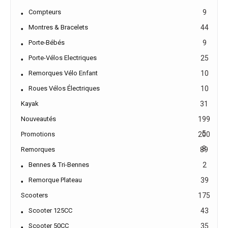
Compteurs
9
Montres & Bracelets
44
Porte-Bébés
9
Porte-Vélos Electriques
25
Remorques Vélo Enfant
10
Roues Vélos Électriques
10
Kayak
31
Nouveautés
199
5
Promotions
200
8
Remorques
89
Bennes & Tri-Bennes
2
Remorque Plateau
39
Scooters
175
Scooter 125CC
43
Scooter 50CC
35