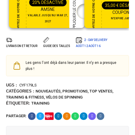
PROFITEZ DE VOTRE CADEAU
PROFITEZ DE VOTRE CADEAU
APPLIQUER LE COUPON
20%
DÉSACTIVÉ
35,00
€
DÉSACT
AM5NE
COUPON35
VALABLE JUSQU'AU MAR 27,
N'EXPIRE JAMAI
2027
2 - DAY DELIVERY
LIVRAISON ET RETOUR
GUIDE DES TAILLES
AOÛT 12
AOÛT 16
Les gens l'ont déjà dans leur panier. Il n'y en a presque
plus !
UGS :
CYF179LS
CATÉGORIES :
NOUVEAUTÉS
,
PROMOTIONS
,
TOP VENTES
,
TRAINING & FITNESS
,
VÉLOS DE SPINNING
ÉTIQUETER:
TRAINING
PARTAGER:
Save