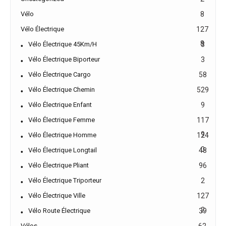
Vélo
8
Vélo Électrique
127
8
Vélo Électrique 45Km/h
3
Vélo Électrique Biporteur
3
Vélo Électrique Cargo
58
Vélo Électrique Chemin
529
Vélo Électrique Enfant
9
Vélo Électrique Femme
117
9
Vélo Électrique Homme
124
0
Vélo Électrique Longtail
48
Vélo Électrique Pliant
96
Vélo Électrique Triporteur
2
Vélo Électrique Ville
127
2
Vélo Route Électrique
39
Vélos
62