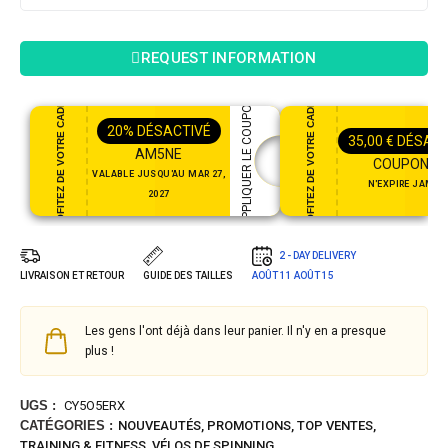
REQUEST INFORMATION
PROFITEZ DE VOTRE CADEAU
PROFITEZ DE VOTRE CADEAU
APPLIQUER LE COUPON
20%
DÉSACTIVÉ
35,00
€
DÉSACT
AM5NE
COUPON35
VALABLE JUSQU'AU MAR 27,
N'EXPIRE JAMAI
2027
2 - DAY DELIVERY
LIVRAISON ET RETOUR
GUIDE DES TAILLES
AOÛT 11
AOÛT 15
Les gens l'ont déjà dans leur panier. Il n'y en a presque
plus !
UGS :
CY5O5ERX
CATÉGORIES :
NOUVEAUTÉS
,
PROMOTIONS
,
TOP VENTES
,
TRAINING & FITNESS
,
VÉLOS DE SPINNING