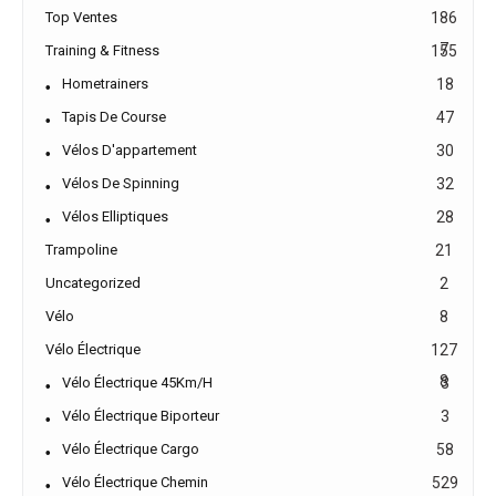
Top Ventes
186
7
Training & Fitness
155
Hometrainers
18
Tapis De Course
47
Vélos D'appartement
30
Vélos De Spinning
32
Vélos Elliptiques
28
Trampoline
21
Uncategorized
2
Vélo
8
Vélo Électrique
127
8
Vélo Électrique 45Km/h
3
Vélo Électrique Biporteur
3
Vélo Électrique Cargo
58
Vélo Électrique Chemin
529