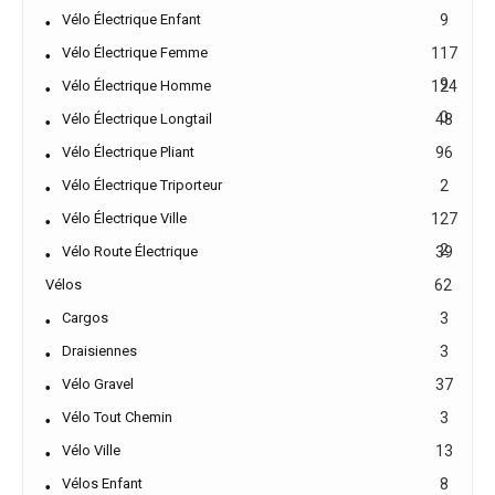
Vélo Électrique Enfant
9
Vélo Électrique Femme
117
9
Vélo Électrique Homme
124
0
Vélo Électrique Longtail
48
Vélo Électrique Pliant
96
Vélo Électrique Triporteur
2
Vélo Électrique Ville
127
2
Vélo Route Électrique
39
Vélos
62
Cargos
3
Draisiennes
3
Vélo Gravel
37
Vélo Tout Chemin
3
Vélo Ville
13
Vélos Enfant
8