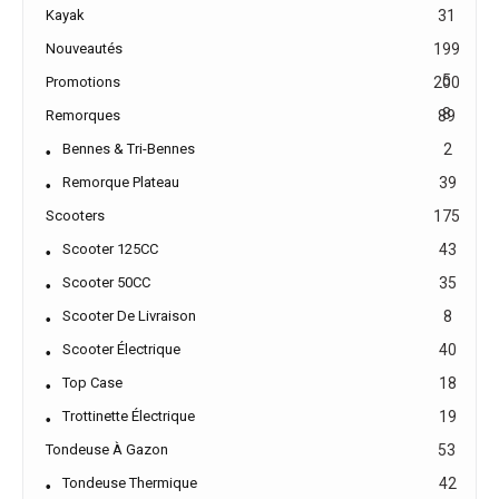
Kayak
31
Nouveautés
199
5
Promotions
200
8
Remorques
89
Bennes & Tri-Bennes
2
Remorque Plateau
39
Scooters
175
Scooter 125CC
43
Scooter 50CC
35
Scooter De Livraison
8
Scooter Électrique
40
Top Case
18
Trottinette Électrique
19
Tondeuse À Gazon
53
Tondeuse Thermique
42