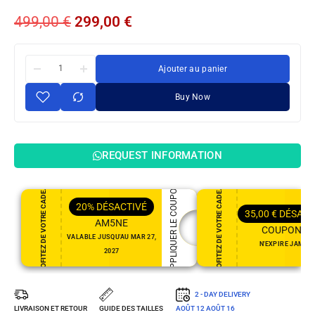
499,00
€
299,00
€
Ajouter au panier
Buy Now
REQUEST INFORMATION
PROFITEZ DE VOTRE CADEAU
PROFITEZ DE VOTRE CADEAU
APPLIQUER LE COUPON
20%
DÉSACTIVÉ
35,00
€
DÉSACT
AM5NE
COUPON35
VALABLE JUSQU'AU MAR 27,
N'EXPIRE JAMAI
2027
2 - DAY DELIVERY
LIVRAISON ET RETOUR
GUIDE DES TAILLES
AOÛT 12
AOÛT 16