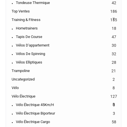
Tondeuse Thermique
42
Top Ventes
186
7
Training & Fitness
155
Hometrainers
18
Tapis De Course
47
Vélos D'appartement
30
Vélos De Spinning
32
Vélos Elliptiques
28
Trampoline
21
Uncategorized
2
Vélo
8
Vélo Électrique
127
8
Vélo Électrique 45Km/h
3
Vélo Électrique Biporteur
3
Vélo Électrique Cargo
58