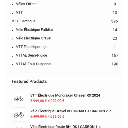
Vélos Enfant
8
VTT
10
VTT Électrique
396
Vélo Électrique Fatbike
14
Vélo Électrique Gravel
23
VTT Électrique Light
1
VTTAE Semi-Rigide
167
VTTAE Tout-Suspendu
190
Featured Products
VTT Électrique Mondraker Chaser RX 2024
5.999,00
€
4.099,00
€
Vélo Électrique Gravel BH IGRAVELX CARBON 2.7
5.499,00
€
4.099,00
€
Vélo Électrique Route BH IRS1 CARBON 1.4