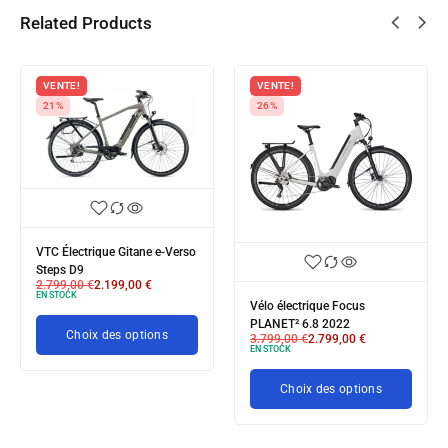
Related Products
VENTE!
VENTE!
21%
26%
VTC Électrique Gitane e-Verso
Steps D9
2.799,00
€
2.199,00
€
EN STOCK
Vélo électrique Focus
PLANET² 6.8 2022
Choix des options
3.799,00
€
2.799,00
€
EN STOCK
Choix des options