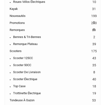
Roues Vélos Électriques
10
Kayak
31
Nouveautés
199
5
Promotions
200
8
Remorques
89
Bennes & Tri-Bennes
2
Remorque Plateau
39
Scooters
175
Scooter 125CC
43
Scooter 50CC
35
Scooter De Livraison
8
Scooter Électrique
40
Top Case
18
Trottinette Électrique
19
Tondeuse À Gazon
53