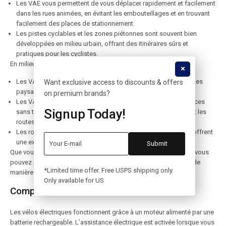
Les VAE vous permettent de vous déplacer rapidement et facilement
dans les rues animées, en évitant les embouteillages et en trouvant
facilement des places de stationnement.
Les pistes cyclables et les zones piétonnes sont souvent bien
développées en milieu urbain, offrant des itinéraires sûrs et
pratiques pour les cyclistes.
En milieu rural :
Les VAE en milieu rural offrent la possibilité d’explorer de vastes
Want exclusive access to discounts & offers
paysages et de profiter de la beauté de la nature.
on premium brands?
Les VAE vous permettent de parcourir de plus longues distances
Signup Today!
sans trop d’effort, ce qui est idéal pour explorer les collines et les
routes de campagne.
Les routes moins encombrées et les paysages pittoresques offrent
une expérience de conduite plus tranquille et relaxante.
Que vous choisissiez de rouler en VAE en milieu urbain ou rural, vous
pouvez profiter de tous les avantages de la mobilité électrique de
*Limited time offer. Free USPS shipping only.
manière adaptée à votre environnement.
Only available for US
Comprendre le fonctionnement d’un VAE
Les vélos électriques fonctionnent grâce à un moteur alimenté par une
batterie rechargeable. L’assistance électrique est activée lorsque vous