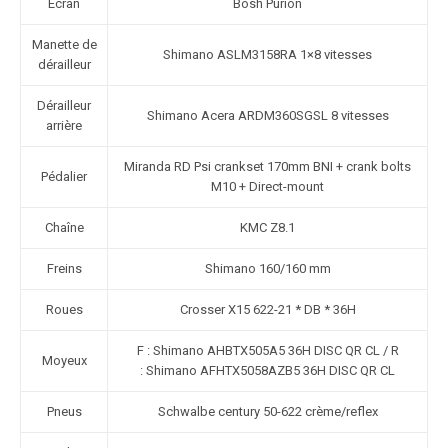
Écran
Bosh Purion
Manette de
Shimano ASLM3158RA 1×8 vitesses
dérailleur
Dérailleur
Shimano Acera ARDM360SGSL 8 vitesses
arrière
Miranda RD Psi crankset 170mm BNI + crank bolts
Pédalier
M10 + Direct-mount
Chaîne
KMC Z8.1
Freins
Shimano 160/160 mm
Roues
Crosser X15 622-21 * DB * 36H
F : Shimano AHBTX505A5 36H DISC QR CL / R
Moyeux
: Shimano AFHTX5058AZB5 36H DISC QR CL
Pneus
Schwalbe century 50-622 crème/reflex