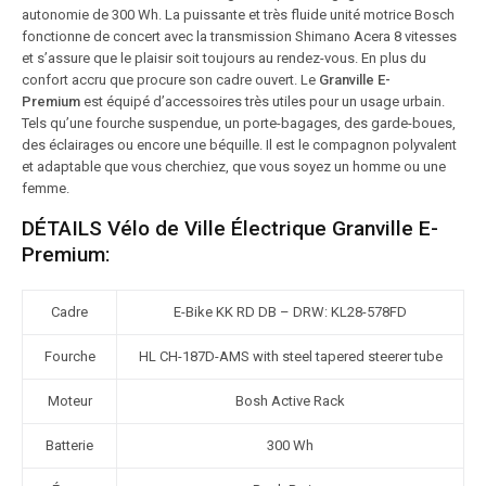
autonomie de 300 Wh. La puissante et très fluide unité motrice Bosch
fonctionne de concert avec la transmission Shimano Acera 8 vitesses
et s’assure que le plaisir soit toujours au rendez-vous. En plus du
confort accru que procure son cadre ouvert. Le
Granville E-
Premium
est équipé d’accessoires très utiles pour un usage urbain.
Tels qu’une fourche suspendue, un porte-bagages, des garde-boues,
des éclairages ou encore une béquille. Il est le compagnon polyvalent
et adaptable que vous cherchiez, que vous soyez un homme ou une
femme.
DÉTAILS Vélo de Ville Électrique Granville E-
Premium:
Cadre
E-Bike KK RD DB – DRW: KL28-578FD
Fourche
HL CH-187D-AMS with steel tapered steerer tube
Moteur
Bosh Active Rack
Batterie
300 Wh