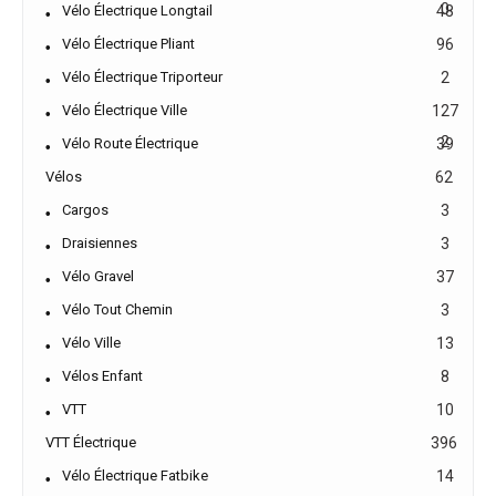
0
Vélo Électrique Longtail
48
Vélo Électrique Pliant
96
Vélo Électrique Triporteur
2
Vélo Électrique Ville
127
2
Vélo Route Électrique
39
Vélos
62
Cargos
3
Draisiennes
3
Vélo Gravel
37
Vélo Tout Chemin
3
Vélo Ville
13
Vélos Enfant
8
VTT
10
VTT Électrique
396
Vélo Électrique Fatbike
14