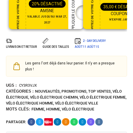
PROFITEZ DE VOTRE CADEAU
PROFITEZ DE VOTRE CADEAU
APPLIQUER LE COUPON
20%
DÉSACTIVÉ
35,00
€
DÉSACT
AM5NE
COUPON35
VALABLE JUSQU'AU MAR 27,
N'EXPIRE JAMAI
2027
2 - DAY DELIVERY
LIVRAISON ET RETOUR
GUIDE DES TAILLES
AOÛT 11
AOÛT 15
Les gens l'ont déjà dans leur panier. Il n'y en a presque
plus !
UGS :
CY3R3VJX
CATÉGORIES :
NOUVEAUTÉS
,
PROMOTIONS
,
TOP VENTES
,
VÉLO
ÉLECTRIQUE
,
VÉLO ÉLECTRIQUE CHEMIN
,
VÉLO ÉLECTRIQUE FEMME
,
VÉLO ÉLECTRIQUE HOMME
,
VÉLO ÉLECTRIQUE VILLE
MOTS CLÉS:
FEMME
,
HOMME
,
VÉLO ÉLECTRIQUE
PARTAGER:
Save