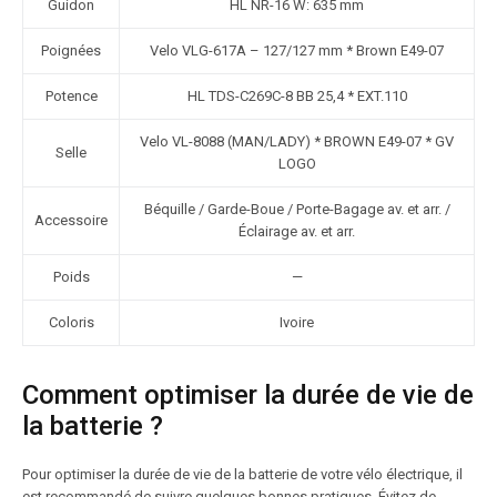
Guidon
HL NR-16 W: 635 mm
Poignées
Velo VLG-617A – 127/127 mm * Brown E49-07
Potence
HL TDS-C269C-8 BB 25,4 * EXT.110
Velo VL-8088 (MAN/LADY) * BROWN E49-07 * GV
Selle
LOGO
Béquille / Garde-Boue / Porte-Bagage av. et arr. /
Accessoire
Éclairage av. et arr.
Poids
—
Coloris
Ivoire
Comment optimiser la durée de vie de
la batterie ?
Pour optimiser la durée de vie de la batterie de votre vélo électrique, il
est recommandé de suivre quelques bonnes pratiques. Évitez de