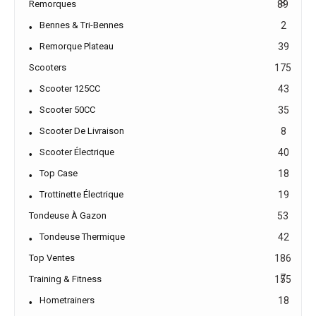
8
Remorques
89
Bennes & Tri-Bennes
2
Remorque Plateau
39
Scooters
175
Scooter 125CC
43
Scooter 50CC
35
Scooter De Livraison
8
Scooter Électrique
40
Top Case
18
Trottinette Électrique
19
Tondeuse À Gazon
53
Tondeuse Thermique
42
Top Ventes
186
7
Training & Fitness
155
Hometrainers
18