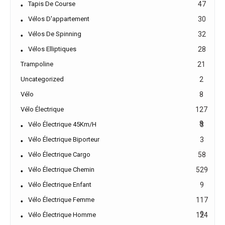
Tapis De Course
47
Vélos D'appartement
30
Vélos De Spinning
32
Vélos Elliptiques
28
Trampoline
21
Uncategorized
2
Vélo
8
Vélo Électrique
127
8
Vélo Électrique 45Km/h
3
Vélo Électrique Biporteur
3
Vélo Électrique Cargo
58
Vélo Électrique Chemin
529
Vélo Électrique Enfant
9
Vélo Électrique Femme
117
9
Vélo Électrique Homme
124