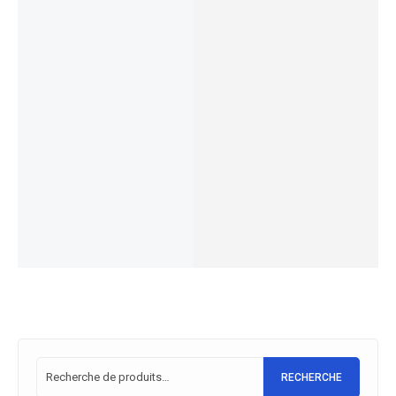
Aventur
Gitane
a² 6.7
ORGAN'
Vélo
Wave
e-Bike
électriqu
Vélo de
Vélo de
2024
LADY
e Focus
Ville
Ville
3.999,00
€
1.399,00
€
PLANET
Électriqu
Électriqu
3.299,00
€
999,00
€
² 6.8
EN STOCK
EN STOCK
e Gitane
e Gitane
2022
Choix
e-City
G-Life
Choix
3.799,00
€
des
des
Steps
Urban 2
2.799,00
€
options
options
2.999,00
€
28"
EN STOCK
1.899,00
€
2.549,00
€
Choix
EN STOCK
2.049,00
€
des
EN STOCK
Choix
options
des
Choix
options
des
options
RECHERCHE