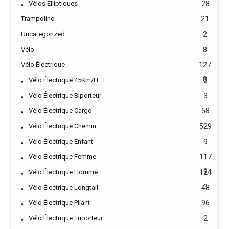
Vélos Elliptiques
28
Trampoline
21
Uncategorized
2
Vélo
8
Vélo Électrique
127
8
Vélo Électrique 45Km/h
3
Vélo Électrique Biporteur
3
Vélo Électrique Cargo
58
Vélo Électrique Chemin
529
Vélo Électrique Enfant
9
Vélo Électrique Femme
117
9
Vélo Électrique Homme
124
0
Vélo Électrique Longtail
48
Vélo Électrique Pliant
96
Vélo Électrique Triporteur
2