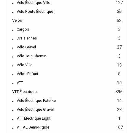
Vélo Électrique Ville
127
2
Vélo Route Électrique
39
Vélos
62
Cargos
3
Draisiennes
3
Vélo Gravel
37
Vélo Tout Chemin
3
Vélo Ville
13
Vélos Enfant
8
VTT
10
VTT Électrique
396
Vélo Électrique Fatbike
14
Vélo Électrique Gravel
23
VTT Électrique Light
1
VTTAE Semi-Rigide
167