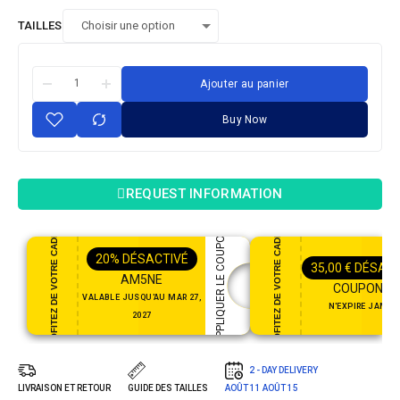
TAILLES
Ajouter au panier
Buy Now
REQUEST INFORMATION
PROFITEZ DE VOTRE CADEAU
PROFITEZ DE VOTRE CADEAU
APPLIQUER LE COUPON
20%
DÉSACTIVÉ
35,00
€
DÉSACT
AM5NE
COUPON35
VALABLE JUSQU'AU MAR 27,
N'EXPIRE JAMAI
2027
2 - DAY DELIVERY
LIVRAISON ET RETOUR
GUIDE DES TAILLES
AOÛT 11
AOÛT 15