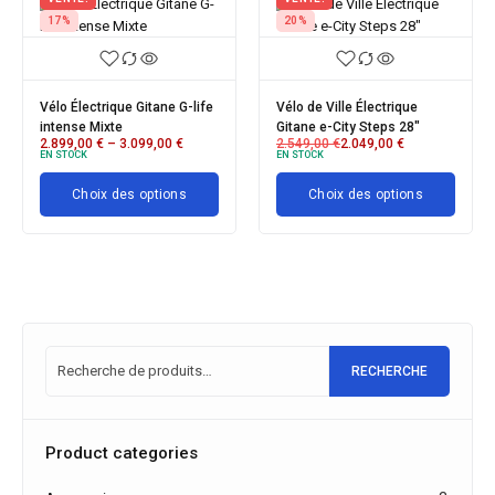
20%
23%
Vélo de Ville Électrique
Vélo électrique Gitane e-
Gitane e-City Steps 28"
CITY STEPS N5 28
2.549,00
€
2.049,00
€
1.999,00
€
–
2.199,00
€
EN STOCK
EN STOCK
E
Choix des options
Choix des options
RECHERCHE
Product categories