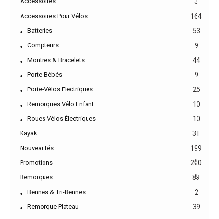
Accessoires
3
Accessoires Pour Vélos
164
Batteries
53
Compteurs
9
Montres & Bracelets
44
Porte-Bébés
9
Porte-Vélos Electriques
25
Remorques Vélo Enfant
10
Roues Vélos Électriques
10
Kayak
31
Nouveautés
199
5
Promotions
200
8
Remorques
89
Bennes & Tri-Bennes
2
Remorque Plateau
39