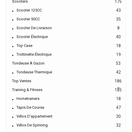
Scooters
175
Scooter 125CC
43
Scooter 50CC
35
Scooter De Livraison
8
Scooter Électrique
40
Top Case
18
Trottinette Électrique
19
Tondeuse À Gazon
53
Tondeuse Thermique
42
Top Ventes
186
7
Training & Fitness
155
Hometrainers
18
Tapis De Course
47
Vélos D'appartement
30
Vélos De Spinning
32