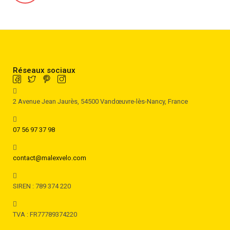
Réseaux sociaux
2 Avenue Jean Jaurès, 54500 Vandœuvre-lès-Nancy, France
07 56 97 37 98
contact@malexvelo.com
SIREN : 789 374 220
TVA : FR77789374220