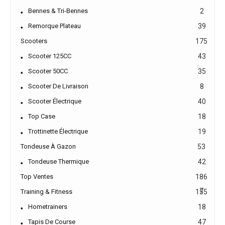
Bennes & Tri-Bennes
2
Remorque Plateau
39
Scooters
175
Scooter 125CC
43
Scooter 50CC
35
Scooter De Livraison
8
Scooter Électrique
40
Top Case
18
Trottinette Électrique
19
Tondeuse À Gazon
53
Tondeuse Thermique
42
Top Ventes
186
7
Training & Fitness
155
Hometrainers
18
Tapis De Course
47