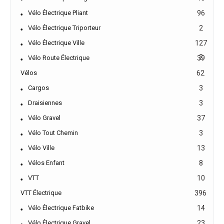
Vélo Électrique Pliant
96
Vélo Électrique Triporteur
2
Vélo Électrique Ville
127
2
Vélo Route Électrique
39
Vélos
62
Cargos
3
Draisiennes
3
Vélo Gravel
37
Vélo Tout Chemin
3
Vélo Ville
13
Vélos Enfant
8
VTT
10
VTT Électrique
396
Vélo Électrique Fatbike
14
Vélo Électrique Gravel
23