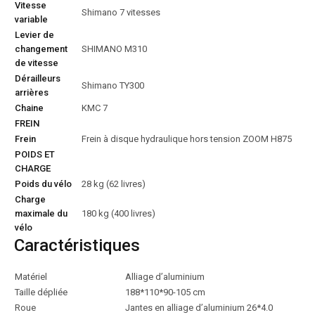
Vitesse
Shimano 7 vitesses
variable
Levier de
changement
SHIMANO M310
de vitesse
Dérailleurs
Shimano TY300
arrières
Chaine
KMC 7
FREIN
Frein
Frein à disque hydraulique hors tension ZOOM H875
POIDS ET
CHARGE
Poids du vélo
28 kg (62 livres)
Charge
maximale du
180 kg (400 livres)
vélo
Caractéristiques
Matériel
Alliage d’aluminium
Taille dépliée
188*110*90-105 cm
Roue
Jantes en alliage d’aluminium 26*4.0