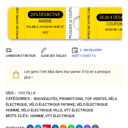
PROFITEZ DE VOTRE CADEAU
PROFITEZ DE VOTRE CADEAU
APPLIQUER LE COUPON
20%
DÉSACTIVÉ
35,00
€
DÉSACT
AM5NE
COUPON35
VALABLE JUSQU'AU MAR 27,
N'EXPIRE JAMAI
2027
2 - DAY DELIVERY
LIVRAISON ET RETOUR
GUIDE DES TAILLES
AOÛT 12
AOÛT 16
Les gens l'ont déjà dans leur panier. Il n'y en a presque
plus !
UGS :
CYD75LL8
CATÉGORIES :
NOUVEAUTÉS
,
PROMOTIONS
,
TOP VENTES
,
VÉLO
ÉLECTRIQUE
,
VÉLO ÉLECTRIQUE FATBIKE
,
VÉLO ÉLECTRIQUE
HOMME
,
VÉLO ÉLECTRIQUE VILLE
,
VTT ÉLECTRIQUE
MOTS CLÉS:
HOMME
,
VTT ÉLECTRIQUE