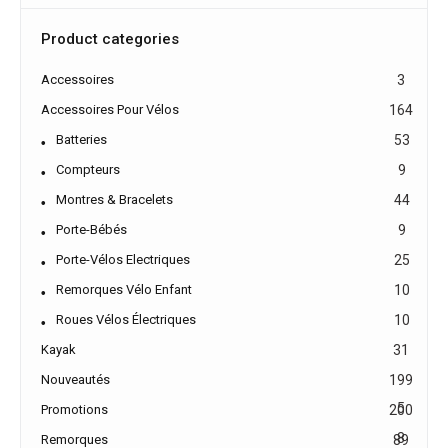
Product categories
Accessoires
3
Accessoires Pour Vélos
164
Batteries
53
Compteurs
9
Montres & Bracelets
44
Porte-Bébés
9
Porte-Vélos Electriques
25
Remorques Vélo Enfant
10
Roues Vélos Électriques
10
Kayak
31
Nouveautés
199
5
Promotions
200
8
Remorques
89