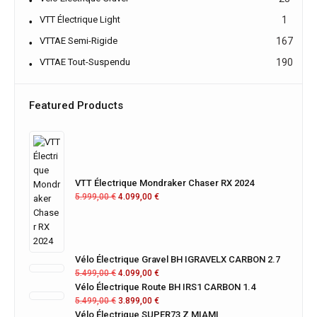
VTT Électrique Light
1
VTTAE Semi-Rigide
167
VTTAE Tout-Suspendu
190
Featured Products
VTT Électrique Mondraker Chaser RX 2024
5.999,00
€
4.099,00
€
Vélo Électrique Gravel BH IGRAVELX CARBON 2.7
5.499,00
€
4.099,00
€
Vélo Électrique Route BH IRS1 CARBON 1.4
5.499,00
€
3.899,00
€
Vélo Électrique SUPER73 Z MIAMI
2.599,00
€
1.799,00
€