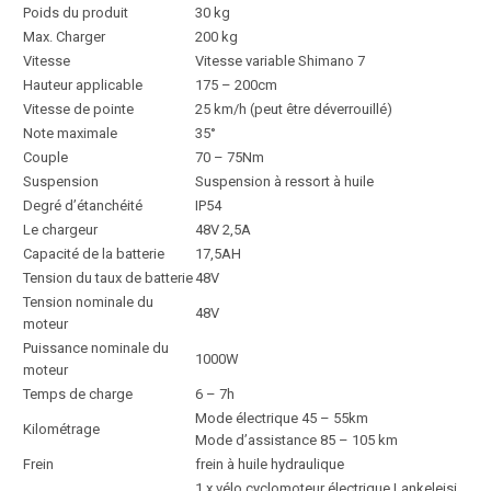
Poids du produit
30 kg
Max. Charger
200 kg
Vitesse
Vitesse variable Shimano 7
Hauteur applicable
175 – 200cm
Vitesse de pointe
25 km/h (peut être déverrouillé)
Note maximale
35°
Couple
70 – 75Nm
Suspension
Suspension à ressort à huile
Degré d’étanchéité
IP54
Le chargeur
48V 2,5A
Capacité de la batterie
17,5AH
Tension du taux de batterie
48V
Tension nominale du
48V
moteur
Puissance nominale du
1000W
moteur
Temps de charge
6 – 7h
Mode électrique 45 – 55km
Kilométrage
Mode d’assistance 85 – 105 km
Frein
frein à huile hydraulique
1 x vélo cyclomoteur électrique Lankeleisi