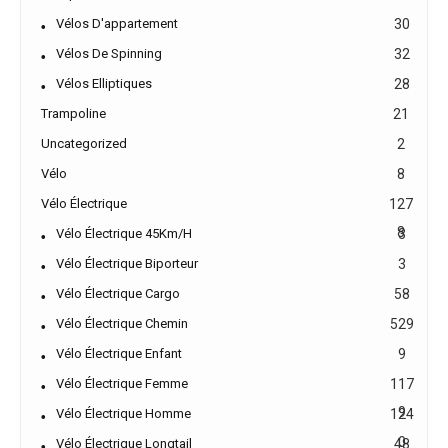
Vélos D'appartement
30
Vélos De Spinning
32
Vélos Elliptiques
28
Trampoline
21
Uncategorized
2
Vélo
8
Vélo Électrique
127
8
Vélo Électrique 45Km/h
3
Vélo Électrique Biporteur
3
Vélo Électrique Cargo
58
Vélo Électrique Chemin
529
Vélo Électrique Enfant
9
Vélo Électrique Femme
117
9
Vélo Électrique Homme
124
0
Vélo Électrique Longtail
48