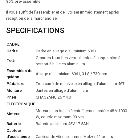
80% pré-assemblé
Il vous suffit de l’assembler et de l’utiliser immédiatement après
réception de la marchandise.
SPECIFICATIONS
CADRE
Cadre
Cadre en alliage d’aluminium 6061
Grandes fourches verrouillables à suspension à
Frok
ressort à huile en aluminium
Ensembles de
Alliage d’aluminium 6061, 31.8 * 730 mm
guidon
Pédaliers
Trou carré de manivelle en alliage d’aluminium 46T
Monture
Jantes en alliage d’aluminium
Pneu
CHAOYANG 26 * 4.0
ÉLECTRONIQUE
Moteur sans balais à entraînement arrière 48 V 1000
Moteur
W, couple maximum 90 Nm
Batterie
Batterie au lithium 48V 17.5AH
Capteur
d’assistance
Capteur de vitesse intensif Holzer 12 points