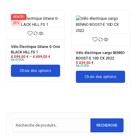
VENTE!
VENTE!
26%
20%
Vélo électrique Focus
VTT électrique e-KOBAL
PLANET² 6.8 2022
27.5 STePS Gitane
go BENNO
3.799,00
€
2.799,00
€
2.999,00
€
2.399,00
€
22
EN STOCK
EN STOCK
Choix des options
Choix des options
ons
RECHERCHE