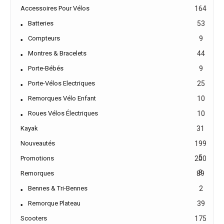
Accessoires Pour Vélos
164
Batteries
53
Compteurs
9
Montres & Bracelets
44
Porte-Bébés
9
Porte-Vélos Electriques
25
Remorques Vélo Enfant
10
Roues Vélos Électriques
10
Kayak
31
Nouveautés
199
5
Promotions
200
8
Remorques
89
Bennes & Tri-Bennes
2
Remorque Plateau
39
Scooters
175