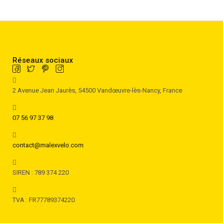
Réseaux sociaux
2 Avenue Jean Jaurès, 54500 Vandœuvre-lès-Nancy, France
07 56 97 37 98
contact@malexvelo.com
SIREN : 789 374 220
TVA : FR77789374220