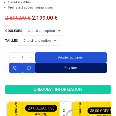
Dérailleur Altus
Freins à disques hydrauliques
2.899,00
€
2.199,00
€
COULEURS
TAILLES
Ajouter au panier
Buy Now
REQUEST INFORMATION
20%
DÉSACTIVÉ
35,00
€
DÉSACT
AM5NE