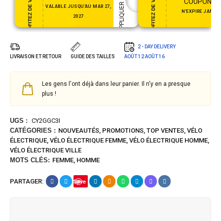
PROFITEZ DE VOTRE CADEAU
PROFITEZ DE VOTRE CADEAU
APPLIQUER LE COUPON
COUPON35
VALABLE JUSQU'AU MAR 27,
N'EXPIRE JAMAI
2027
2 - DAY DELIVERY
LIVRAISON ET RETOUR
GUIDE DES TAILLES
AOÛT 12
AOÛT 16
Les gens l'ont déjà dans leur panier. Il n'y en a presque
plus !
UGS :
CY2GGC3I
CATÉGORIES :
NOUVEAUTÉS
,
PROMOTIONS
,
TOP VENTES
,
VÉLO
ÉLECTRIQUE
,
VÉLO ÉLECTRIQUE FEMME
,
VÉLO ÉLECTRIQUE HOMME
,
VÉLO ÉLECTRIQUE VILLE
MOTS CLÉS:
FEMME
,
HOMME
PARTAGER:
Save