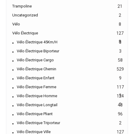
Trampoline
21
Uncategorized
2
Vélo
8
Vélo Électrique
127
8
Vélo Électrique 45Km/h
3
Vélo Électrique Biporteur
3
Vélo Électrique Cargo
58
Vélo Électrique Chemin
529
Vélo Électrique Enfant
9
Vélo Électrique Femme
117
9
Vélo Électrique Homme
124
0
Vélo Électrique Longtail
48
Vélo Électrique Pliant
96
Vélo Électrique Triporteur
2
Vélo Électrique Ville
127