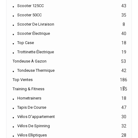
Scooter 125CC
43
Scooter 50CC
35
Scooter De Livraison
8
Scooter Électrique
40
Top Case
18
Trottinette Électrique
19
Tondeuse À Gazon
53
Tondeuse Thermique
42
Top Ventes
186
7
Training & Fitness
155
Hometrainers
18
Tapis De Course
47
Vélos D'appartement
30
Vélos De Spinning
32
Vélos Elliptiques
28