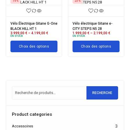
23%
23%
20%
lo électrique Gitane e-
Vélo électrique FOCUS
Vélo 
ITY STEPS N5 28
AVENTURA² 6.7 2023
BLACK
.999,00
€
–
2.199,00
€
3.999,00
€
3.099,00
€
4.09
 STOCK
EN STOCK
EN ST
Choix des options
Choix des options
RECHERCHE
Product categories
Accessoires
3