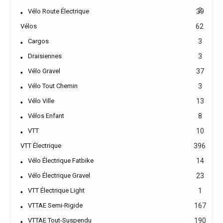
2
Vélo Route Électrique
39
Vélos
62
Cargos
3
Draisiennes
3
Vélo Gravel
37
Vélo Tout Chemin
3
Vélo Ville
13
Vélos Enfant
8
VTT
10
VTT Électrique
396
Vélo Électrique Fatbike
14
Vélo Électrique Gravel
23
VTT Électrique Light
1
VTTAE Semi-Rigide
167
VTTAE Tout-Suspendu
190