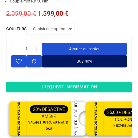
Couple moteur 50 Nm
2.099,00
€
1.599,00
€
COULEURS
Ajouter au panier
Buy Now
REQUEST INFORMATION
PROFITEZ DE VOTRE CADEAU
PROFITEZ DE VOTRE CADEAU
APPLIQUER LE COUPON
20%
DÉSACTIVÉ
35,00
€
DÉSACT
AM5NE
COUPON35
VALABLE JUSQU'AU MAR 27,
N'EXPIRE JAMAI
2027