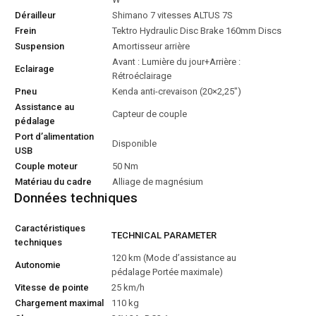
Dérailleur
Shimano 7 vitesses ALTUS 7S
Frein
Tektro Hydraulic Disc Brake 160mm Discs
Suspension
Amortisseur arrière
Avant : Lumière du jour+Arrière :
Eclairage
Rétroéclairage
Pneu
Kenda anti-crevaison (20×2,25″)
Assistance au
Capteur de couple
pédalage
Port d’alimentation
Disponible
USB
Couple moteur
50 Nm
Matériau du cadre
Alliage de magnésium
Données techniques
Caractéristiques
TECHNICAL PARAMETER
techniques
120 km (Mode d’assistance au
Autonomie
pédalage Portée maximale)
Vitesse de pointe
25 km/h
Chargement maximal
110 kg