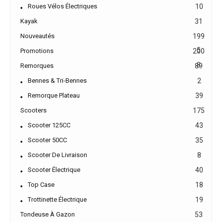
Roues Vélos Électriques
10
Kayak
31
Nouveautés
199
5
Promotions
200
8
Remorques
89
Bennes & Tri-Bennes
2
Remorque Plateau
39
Scooters
175
Scooter 125CC
43
Scooter 50CC
35
Scooter De Livraison
8
Scooter Électrique
40
Top Case
18
Trottinette Électrique
19
Tondeuse À Gazon
53