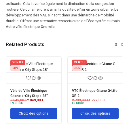
polluants. Cela favorise également la diminution de la congestion
routière. Ce qui améliorent ainsi la qualité de l’air en zone urbaine. Le
développement des VAE s’inscrit dans une démarche de mobilité
durable. Offrant une alternative respectueuse de l’écosystème urbain.
Autre vélo électrique
Onemile
Related Products
VENTE!
VENTE!
VEN
36%
21%
20%
TC Électrique Gitane G-Life
VTC Électrique Gitane e-
VTT é
R 2
Verso Steps mixte D9
27.5 
.799,00
€
1.799,00
€
2.799,00
€
2.199,00
€
2.99
 STOCK
EN STOCK
EN ST
Choix des options
Choix des options