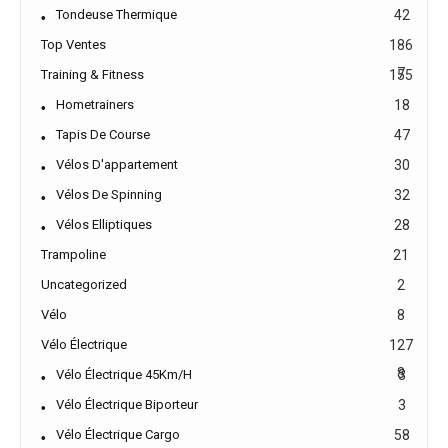
Tondeuse Thermique
42
Top Ventes
186
7
Training & Fitness
155
Hometrainers
18
Tapis De Course
47
Vélos D'appartement
30
Vélos De Spinning
32
Vélos Elliptiques
28
Trampoline
21
Uncategorized
2
Vélo
8
Vélo Électrique
127
8
Vélo Électrique 45Km/h
3
Vélo Électrique Biporteur
3
Vélo Électrique Cargo
58