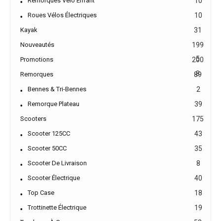
Remorques Vélo Enfant
10
Roues Vélos Électriques
10
Kayak
31
Nouveautés
199
5
Promotions
200
8
Remorques
89
Bennes & Tri-Bennes
2
Remorque Plateau
39
Scooters
175
Scooter 125CC
43
Scooter 50CC
35
Scooter De Livraison
8
Scooter Électrique
40
Top Case
18
Trottinette Électrique
19