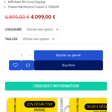
Afficheur BH Core Display
Pneus Hutchinson Fusion 5 700X28
6.899,00
€
4.099,00
€
COULEURS
TAILLES
Ajouter au panier
Buy Now
REQUEST INFORMATION
PROFITEZ DE VOTRE CADEAU
PROFITEZ DE VOTRE CADEAU
APPLIQUER LE COUPON
20%
DÉSACTIVÉ
35,00
€
DÉSACT
AM5NE