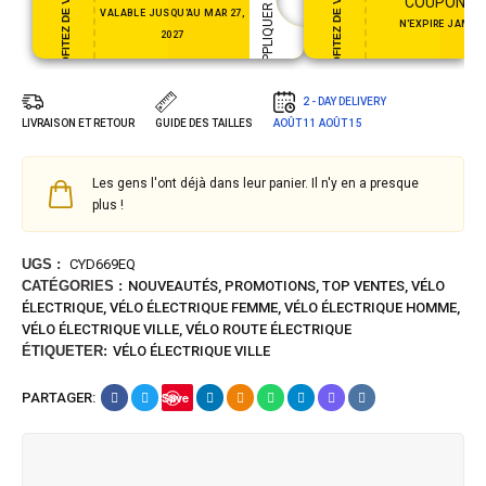
COUPON35
VALABLE JUSQU'AU MAR 27,
N'EXPIRE JAMAI
2027
2 - DAY DELIVERY
LIVRAISON ET RETOUR
GUIDE DES TAILLES
AOÛT 11
AOÛT 15
Les gens l'ont déjà dans leur panier. Il n'y en a presque
plus !
UGS :
CYD669EQ
CATÉGORIES :
NOUVEAUTÉS
,
PROMOTIONS
,
TOP VENTES
,
VÉLO
ÉLECTRIQUE
,
VÉLO ÉLECTRIQUE FEMME
,
VÉLO ÉLECTRIQUE HOMME
,
VÉLO ÉLECTRIQUE VILLE
,
VÉLO ROUTE ÉLECTRIQUE
ÉTIQUETER:
VÉLO ÉLECTRIQUE VILLE
PARTAGER:
Save