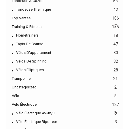
Tondeuse À Gazon
53
Tondeuse Thermique
42
Top Ventes
186
7
Training & Fitness
155
Hometrainers
18
Tapis De Course
47
Vélos D'appartement
30
Vélos De Spinning
32
Vélos Elliptiques
28
Trampoline
21
Uncategorized
2
Vélo
8
Vélo Électrique
127
8
Vélo Électrique 45Km/h
3
Vélo Électrique Biporteur
3