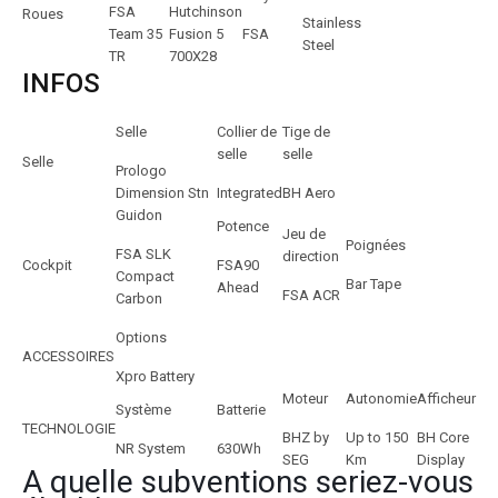
FSA
Hutchinson
Roues
Stainless
Team 35
Fusion 5
FSA
Steel
TR
700X28
INFOS
Selle
Collier de
Tige de
selle
selle
Selle
Prologo
Dimension Stn
Integrated
BH Aero
Guidon
Potence
Jeu de
Poignées
FSA SLK
direction
Cockpit
FSA90
Compact
Bar Tape
Ahead
FSA ACR
Carbon
Options
ACCESSOIRES
Xpro Battery
Moteur
Autonomie
Afficheur
Système
Batterie
TECHNOLOGIE
BHZ by
Up to 150
BH Core
NR System
630Wh
SEG
Km
Display
A quelle subventions seriez-vous