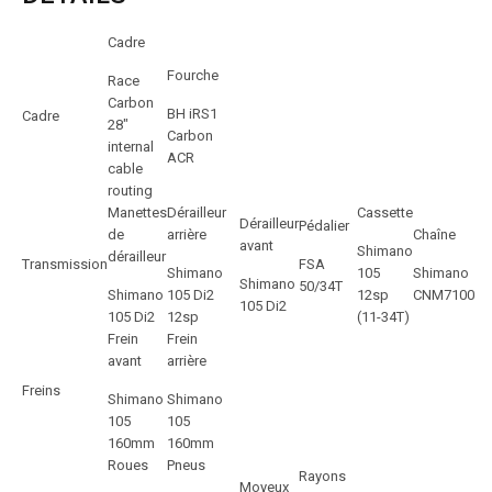
Cadre
Fourche
Race
Carbon
BH iRS1
Cadre
28″
Carbon
internal
ACR
cable
routing
Manettes
Dérailleur
Cassette
Dérailleur
Pédalier
de
arrière
Chaîne
avant
Shimano
dérailleur
Transmission
FSA
Shimano
105
Shimano
Shimano
50/34T
Shimano
105 Di2
12sp
CNM7100
105 Di2
105 Di2
12sp
(11-34T)
Frein
Frein
avant
arrière
Freins
Shimano
Shimano
105
105
160mm
160mm
Roues
Pneus
Rayons
Moyeux