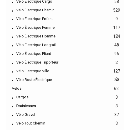
Vélo Électrique Cargo
58
Vélo Électrique Chemin
529
Vélo Électrique Enfant
9
Vélo Électrique Femme
117
9
Vélo Électrique Homme
124
0
Vélo Électrique Longtail
48
Vélo Électrique Pliant
96
Vélo Électrique Triporteur
2
Vélo Électrique Ville
127
2
Vélo Route Électrique
39
Vélos
62
Cargos
3
Draisiennes
3
Vélo Gravel
37
Vélo Tout Chemin
3