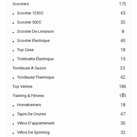
Scooters
175
Scooter 125CC
43
Scooter 50CC
35
Scooter De Livraison
8
Scooter Électrique
40
Top Case
18
Trottinette Électrique
19
Tondeuse À Gazon
53
Tondeuse Thermique
42
Top Ventes
186
7
Training & Fitness
155
Hometrainers
18
Tapis De Course
47
Vélos D'appartement
30
Vélos De Spinning
32