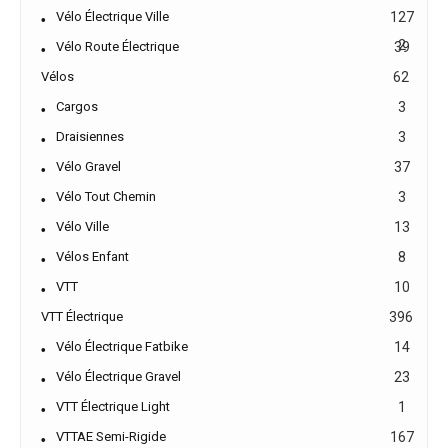
Vélo Électrique Ville
127
2
Vélo Route Électrique
39
Vélos
62
Cargos
3
Draisiennes
3
Vélo Gravel
37
Vélo Tout Chemin
3
Vélo Ville
13
Vélos Enfant
8
VTT
10
VTT Électrique
396
Vélo Électrique Fatbike
14
Vélo Électrique Gravel
23
VTT Électrique Light
1
VTTAE Semi-Rigide
167