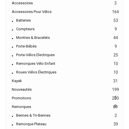
Accessoires
3
Accessoires Pour Vélos
164
Batteries
53
Compteurs
9
Montres & Bracelets
44
Porte-Bébés
9
Porte-Vélos Electriques
25
Remorques Vélo Enfant
10
Roues Vélos Électriques
10
Kayak
31
Nouveautés
199
5
Promotions
200
8
Remorques
89
Bennes & Tri-Bennes
2
Remorque Plateau
39