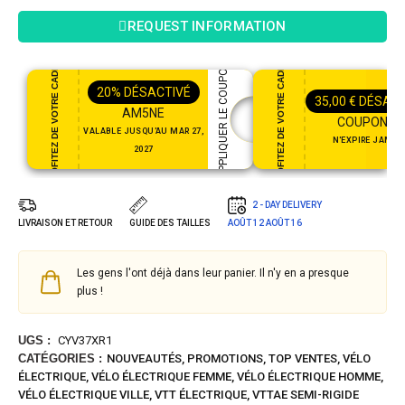
REQUEST INFORMATION
PROFITEZ DE VOTRE CADEAU
PROFITEZ DE VOTRE CADEAU
APPLIQUER LE COUPON
20%
DÉSACTIVÉ
35,00
€
DÉSACT
AM5NE
COUPON35
VALABLE JUSQU'AU MAR 27,
N'EXPIRE JAMAI
2027
2 - DAY DELIVERY
LIVRAISON ET RETOUR
GUIDE DES TAILLES
AOÛT 12
AOÛT 16
Les gens l'ont déjà dans leur panier. Il n'y en a presque
plus !
UGS :
CYV37XR1
CATÉGORIES :
NOUVEAUTÉS
,
PROMOTIONS
,
TOP VENTES
,
VÉLO
ÉLECTRIQUE
,
VÉLO ÉLECTRIQUE FEMME
,
VÉLO ÉLECTRIQUE HOMME
,
VÉLO ÉLECTRIQUE VILLE
,
VTT ÉLECTRIQUE
,
VTTAE SEMI-RIGIDE