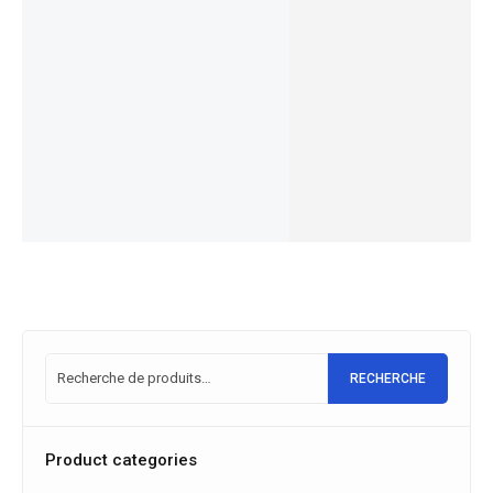
urbain
Électriqu
3.299,00
€
Steps
RA² 6.7
EN STOCK
électriqu
e Gitane
Gitane
2023
Choix
e
G-One
2.549,00
€
3.999,00
€
des
Organ'e-
BLACK
2.049,00
€
3.099,00
€
options
EN STOCK
EN STOCK
Bike
HILL FS
Choix
Choix
Central
LIMITED
des
des
6.299,00
€
Gitane
5.499,00
€
options
options
1.849,00
€
EN STOCK
1.399,00
€
EN STOCK
Choix
des
Choix
options
des
options
RECHERCHE
Product categories