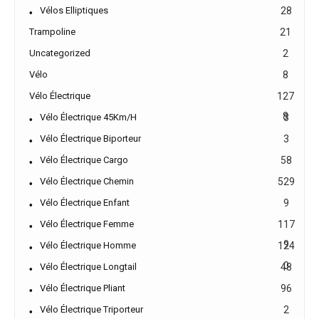
Vélos Elliptiques
28
Trampoline
21
Uncategorized
2
Vélo
8
Vélo Électrique
127
8
Vélo Électrique 45Km/h
3
Vélo Électrique Biporteur
3
Vélo Électrique Cargo
58
Vélo Électrique Chemin
529
Vélo Électrique Enfant
9
Vélo Électrique Femme
117
9
Vélo Électrique Homme
124
0
Vélo Électrique Longtail
48
Vélo Électrique Pliant
96
Vélo Électrique Triporteur
2