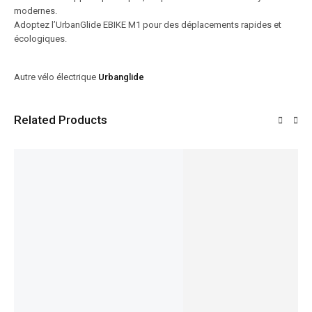
modernes.
Adoptez l’UrbanGlide EBIKE M1 pour des déplacements rapides et
écologiques.
Autre vélo électrique
Urbanglide
Related Products
VENTE!
VENTE!
VENTE!
VENTE!
VENTE!
18%
20%
23%
24%
13%
Aventur
a² 6.7
Vélo
Vélo
Wave
Electriqu
électriqu
2024
e Urbain
e FOCUS
Vélo
Vélo
3.999,00
€
E-city
AVENTU