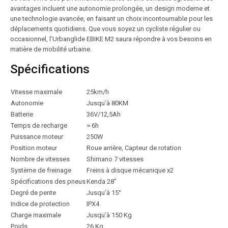
avantages incluent une autonomie prolongée, un design moderne et
une technologie avancée, en faisant un choix incontournable pour les
déplacements quotidiens. Que vous soyez un cycliste régulier ou
occasionnel, l’Urbanglide EBIKE M2 saura répondre à vos besoins en
matière de mobilité urbaine.
Spécifications
Vitesse maximale
25km/h
Autonomie
Jusqu’à 80KM
Batterie
36V/12,5Ah
Temps de recharge
≈ 6h
Puissance moteur
250W
Position moteur
Roue arrière, Capteur de rotation
Nombre de vitesses
Shimano 7 vitesses
Système de freinage
Freins à disque mécanique x2
Spécifications des pneus
Kenda 28″
Degré de pente
Jusqu’à 15°
Indice de protection
IPX4
Charge maximale
Jusqu’à 150 Kg
Poids
26 Kg