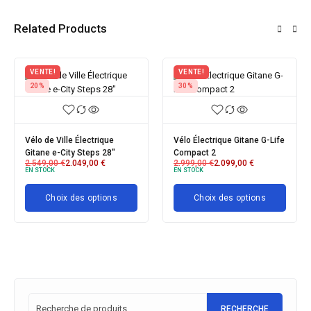
Related Products
VENTE!
VENTE!
24%
29%
itane G-Life
Vélo urbain électrique
Gitane ORGAN'e-Bik
1.399,00
€
999,00
€
Organ'e-Bike Central Gitane
EN STOCK
00
€
1.849,00
€
1.399,00
€
EN STOCK
Choix des opti
ptions
Choix des options
RECHERCHE