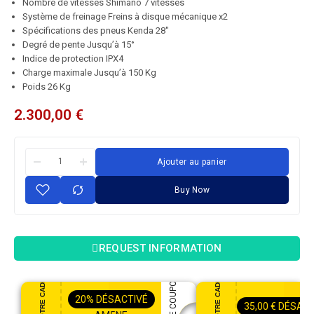
Nombre de vitesses Shimano 7 vitesses
Système de freinage Freins à disque mécanique x2
Spécifications des pneus Kenda 28″
Degré de pente Jusqu’à 15°
Indice de protection IPX4
Charge maximale Jusqu’à 150 Kg
Poids 26 Kg
2.300,00
€
Ajouter au panier
Buy Now
REQUEST INFORMATION
20%
DÉSACTIVÉ
35,00
€
DÉSACT