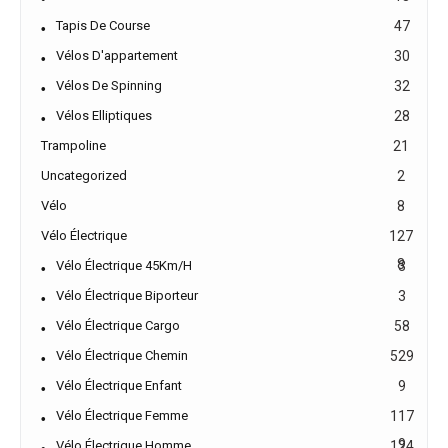
Tapis De Course
47
Vélos D'appartement
30
Vélos De Spinning
32
Vélos Elliptiques
28
Trampoline
21
Uncategorized
2
Vélo
8
Vélo Électrique
127
8
Vélo Électrique 45Km/h
3
Vélo Électrique Biporteur
3
Vélo Électrique Cargo
58
Vélo Électrique Chemin
529
Vélo Électrique Enfant
9
Vélo Électrique Femme
117
9
Vélo Électrique Homme
124