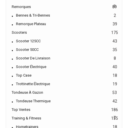
8
Remorques
89
Bennes & Tri-Bennes
2
Remorque Plateau
39
Scooters
175
Scooter 125CC
43
Scooter 50CC
35
Scooter De Livraison
8
Scooter Électrique
40
Top Case
18
Trottinette Électrique
19
Tondeuse À Gazon
53
Tondeuse Thermique
42
Top Ventes
186
7
Training & Fitness
155
Hometrainers
18