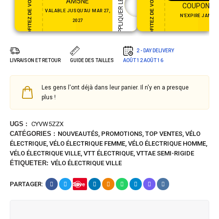
PROFITEZ DE VOTRE CADEAU
PROFITEZ DE VOTRE CADEAU
APPLIQUER LE COUPON
AM5NE
COUPON35
VALABLE JUSQU'AU MAR 27,
N'EXPIRE JAMAI
2027
2 - DAY DELIVERY
LIVRAISON ET RETOUR
GUIDE DES TAILLES
AOÛT 12
AOÛT 16
Les gens l'ont déjà dans leur panier. Il n'y en a presque
plus !
UGS :
CYVW5ZZX
CATÉGORIES :
NOUVEAUTÉS
,
PROMOTIONS
,
TOP VENTES
,
VÉLO
ÉLECTRIQUE
,
VÉLO ÉLECTRIQUE FEMME
,
VÉLO ÉLECTRIQUE HOMME
,
VÉLO ÉLECTRIQUE VILLE
,
VTT ÉLECTRIQUE
,
VTTAE SEMI-RIGIDE
ÉTIQUETER:
VÉLO ÉLECTRIQUE VILLE
PARTAGER:
Save