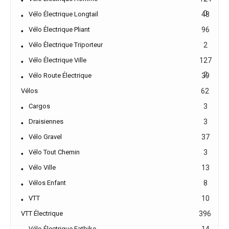
0
Vélo Électrique Longtail
48
Vélo Électrique Pliant
96
Vélo Électrique Triporteur
2
Vélo Électrique Ville
127
2
Vélo Route Électrique
39
Vélos
62
Cargos
3
Draisiennes
3
Vélo Gravel
37
Vélo Tout Chemin
3
Vélo Ville
13
Vélos Enfant
8
VTT
10
VTT Électrique
396
Vélo Électrique Fatbike