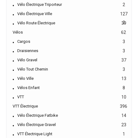
Vélo Électrique Triporteur
2
Vélo Électrique Ville
127
2
Vélo Route Électrique
39
Vélos
62
Cargos
3
Draisiennes
3
Vélo Gravel
37
Vélo Tout Chemin
3
Vélo Ville
13
Vélos Enfant
8
VTT
10
VTT Électrique
396
Vélo Électrique Fatbike
14
Vélo Électrique Gravel
23
VTT Électrique Light
1