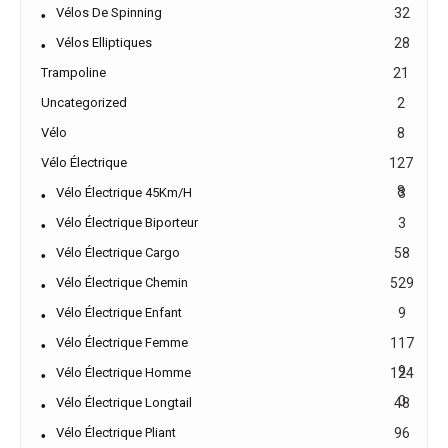
Vélos De Spinning
32
Vélos Elliptiques
28
Trampoline
21
Uncategorized
2
Vélo
8
Vélo Électrique
127
8
Vélo Électrique 45Km/h
3
Vélo Électrique Biporteur
3
Vélo Électrique Cargo
58
Vélo Électrique Chemin
529
Vélo Électrique Enfant
9
Vélo Électrique Femme
117
9
Vélo Électrique Homme
124
0
Vélo Électrique Longtail
48
Vélo Électrique Pliant
96