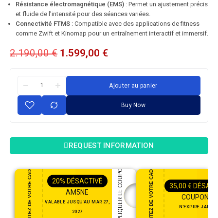
Résistance électromagnétique (EMS)
: Permet un ajustement précis
et fluide de l’intensité pour des séances variées.
Connectivité FTMS
: Compatible avec des applications de fitness
comme Zwift et Kinomap pour un entraînement interactif et immersif.
2.190,00
€
1.599,00
€
Ajouter au panier
Buy Now
REQUEST INFORMATION
PROFITEZ DE VOTRE CADEAU
PROFITEZ DE VOTRE CADEAU
APPLIQUER LE COUPON
20%
DÉSACTIVÉ
35,00
€
DÉSACT
AM5NE
COUPON35
VALABLE JUSQU'AU MAR 27,
N'EXPIRE JAMAI
2027