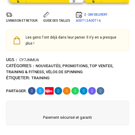
2 - DAY DELIVERY
LIVRAISON ET RETOUR
GUIDE DES TAILLES
AOÛT 12
AOÛT 16
Les gens l'ont déjà dans leur panier. Il n'y en a presque
plus !
UGS :
CY7JNMU6
CATÉGORIES :
NOUVEAUTÉS
,
PROMOTIONS
,
TOP VENTES
,
TRAINING & FITNESS
,
VÉLOS DE SPINNING
ÉTIQUETER:
TRAINING
PARTAGER:
Save
Paiement sécurisé et garanti