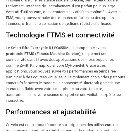
innovant offre une résistance fluide et précise, permettant d’ajuster
facilement l’intensité de l’entraînement. Il est parfait pour un large
éventail d’utilisateurs, des débutants aux athlètes confirmés. Avec le
EMS
, vous pouvez simuler des montées difficiles ou des sprints
intenses, offrant une sensation de cyclisme réaliste et efficace.
Technologie FTMS et connectivité
Le
Smart Bike Exercycle R H9365RM
est compatible avec le
protocole FTMS (Fitness Machine Service)
, qui permet une
connectivité sans fil avec des applications de fitness populaires
comme Zwift, Kinomap, ou encore MyHomeFit. Grâce à ces
applications, vous pouvez suivre vos performances en temps réel,
participer à des courses virtuelles, ou simplement choisir des parcours
immersifs à travers le monde. La connectivité Bluetooth garantit une
interaction fluide avec votre smartphone ou votre tablette,
transformant ainsi votre séance de sport en une véritable expérience
interactive.
Performances et ajustabilité
Ce vélo est conçu pour répondre aux exigences des utilisateurs de
tous niveaux. Le
pédalier réglable
permet de s’adapter à toutes les