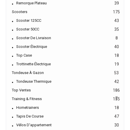
Remorque Plateau
39
Scooters
175
Scooter 125CC
43
Scooter 50CC
35
Scooter De Livraison
8
Scooter Électrique
40
Top Case
18
Trottinette Électrique
19
Tondeuse À Gazon
53
Tondeuse Thermique
42
Top Ventes
186
7
Training & Fitness
155
Hometrainers
18
Tapis De Course
47
Vélos D'appartement
30