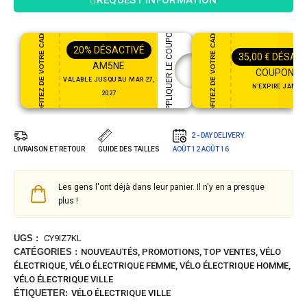
REQUEST INFORMATION
PROFITEZ DE VOTRE CADEAU
PROFITEZ DE VOTRE CADEAU
APPLIQUER LE COUPON
20%
DÉSACTIVÉ
35,00
€
DÉSACT
AM5NE
COUPON35
VALABLE JUSQU'AU MAR 27,
N'EXPIRE JAMAI
2027
2 - DAY DELIVERY
LIVRAISON ET RETOUR
GUIDE DES TAILLES
AOÛT 12
AOÛT 16
Les gens l'ont déjà dans leur panier. Il n'y en a presque
plus !
UGS :
CY9IZ7KL
CATÉGORIES :
NOUVEAUTÉS
,
PROMOTIONS
,
TOP VENTES
,
VÉLO
ÉLECTRIQUE
,
VÉLO ÉLECTRIQUE FEMME
,
VÉLO ÉLECTRIQUE HOMME
,
VÉLO ÉLECTRIQUE VILLE
ÉTIQUETER:
VÉLO ÉLECTRIQUE VILLE