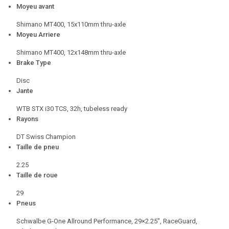
Moyeu avant
Shimano MT400, 15x110mm thru-axle
Moyeu Arriere
Shimano MT400, 12x148mm thru-axle
Brake Type
Disc
Jante
WTB STX i30 TCS, 32h, tubeless ready
Rayons
DT Swiss Champion
Taille de pneu
2.25
Taille de roue
29
Pneus
Schwalbe G-One Allround Performance, 29×2.25″, RaceGuard,