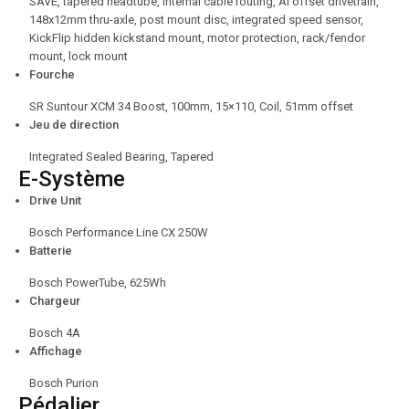
SAVE, tapered headtube, internal cable routing, Ai offset drivetrain,
148x12mm thru-axle, post mount disc, integrated speed sensor,
KickFlip hidden kickstand mount, motor protection, rack/fendor
mount, lock mount
Fourche
SR Suntour XCM 34 Boost, 100mm, 15×110, Coil, 51mm offset
Jeu de direction
Integrated Sealed Bearing, Tapered
E-Système
Drive Unit
Bosch Performance Line CX 250W
Batterie
Bosch PowerTube, 625Wh
Chargeur
Bosch 4A
Affichage
Bosch Purion
Pédalier