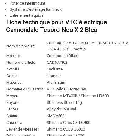
Potence Intellimount
Système d’éclairage lumineux
Entièrement équipé
Fiche technique pour VTC électrique
Cannondale Tesoro Neo X 2 Bleu
Cannondale VTC Électrique – TESORO NEO X 2
Nom de produit:
– 2024 – 29″ – mantis
Marque:
Cannondale Bikes
Numéro d’article:
CAD677102
Activité:
Cyclisme
Genre:
Homme
Matériau:
Aluminium
Domaine d’utilisation:
VTC, Vélos Électriques
Moyeu:
Shimano MT400B / Shimano UR600
Rayons:
Stainless Steel | 14g
Jantes:
Alloy double wall
Chaîne:
KMC e500
Cassette:
Shimano Cues CS-LG400
Levier de vitesses:
Shimano CUES U6000
Dérailleur arrière:
Shimano Cues U6000