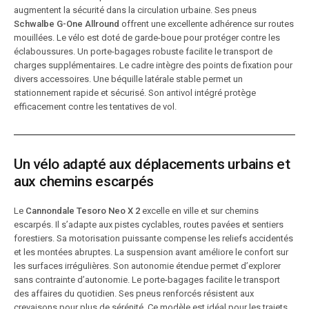
augmentent la sécurité dans la circulation urbaine. Ses pneus
Schwalbe G-One Allround
offrent une excellente adhérence sur routes
mouillées. Le vélo est doté de garde-boue pour protéger contre les
éclaboussures. Un porte-bagages robuste facilite le transport de
charges supplémentaires. Le cadre intègre des points de fixation pour
divers accessoires. Une béquille latérale stable permet un
stationnement rapide et sécurisé. Son antivol intégré protège
efficacement contre les tentatives de vol.
Un vélo adapté aux déplacements urbains et
aux chemins escarpés
Le
Cannondale Tesoro Neo X 2
excelle en ville et sur chemins
escarpés. Il s’adapte aux pistes cyclables, routes pavées et sentiers
forestiers. Sa motorisation puissante compense les reliefs accidentés
et les montées abruptes. La suspension avant améliore le confort sur
les surfaces irrégulières. Son autonomie étendue permet d’explorer
sans contrainte d’autonomie. Le porte-bagages facilite le transport
des affaires du quotidien. Ses pneus renforcés résistent aux
crevaisons pour plus de sérénité. Ce modèle est idéal pour les trajets