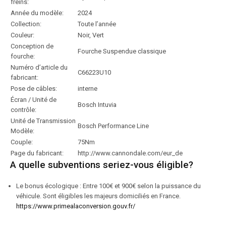
freins:
Année du modèle:
2024
Collection:
Toute l’année
Couleur:
Noir, Vert
Conception de
Fourche Suspendue classique
fourche:
Numéro d’article du
C66223U10
fabricant:
Pose de câbles:
interne
Écran / Unité de
Bosch Intuvia
contrôle:
Unité de Transmission
Bosch Performance Line
Modèle:
Couple:
75Nm
Page du fabricant:
http://www.cannondale.com/eur_de
A quelle subventions seriez-vous éligible?
Le bonus écologique : Entre 100€ et 900€ selon la puissance du
véhicule. Sont éligibles les majeurs domiciliés en France.
https://www.primealaconversion.gouv.fr/