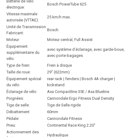
Batterie de vélo
Bosch PowerTube 625
électrique:
Vitesse maximale
25 km/h max.
autorisée (VTTAE):
Unité de Transmission
Bosch
Fabricant:
Moteur:
Moteur central, Full Assist
Équipement
avec système d’éclairage, avec garde-boue,
supplémentaire du
avec porte-bagages
vélo:
Type de frein:
Frein à disque
Taille de roue:
29″ (622mm)
Équipement spécial
rear rack | fenders | Bosch 4A charger |
du vélo:
kickstand
Éclairage de vélo:
Axa Compactline 35E / Axa Blueline
Poignées:
Cannondale Ergo Fitness Dual Density
Tige de selle:
Tige de Selle rigide
Débattement:
60mm
Pédale:
Cannondale Fitness
Pneu:
Continental Race King 2.20″
Actionnement des
Hydraulique