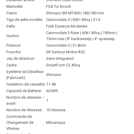
Manivelle:
FSA for Bosch
Freins:
Shimano BR-MT400 | 180/180 mm
Tige de selle modèle:
Cannondale 3 | 6061 Alloy | 31.6
Selle:
Fizik Essenza Moderate
Cannondale 3 Riser | 6061 Alloy | 740mm |
Guidon:
15mm rise | 8° backsweep | 4° upsweep
Potence:
Cannondale 3 | 31.8mm
Fourche:
SR Suntour Mobie A32
Jeu de direction:
Semi-Integrated
Cadre:
SmartForm C2 Alloy
Système de Dérailleur
Shimano
(Fabricant):
Gradation de cassette:
11-48
Capacité de Batterie:
625Wh
Nombre de vitesses –
1
avant:
Nombre de Vitesses:
10 vitesses
Commande de
Changement de
Mécanique
Vitesse: