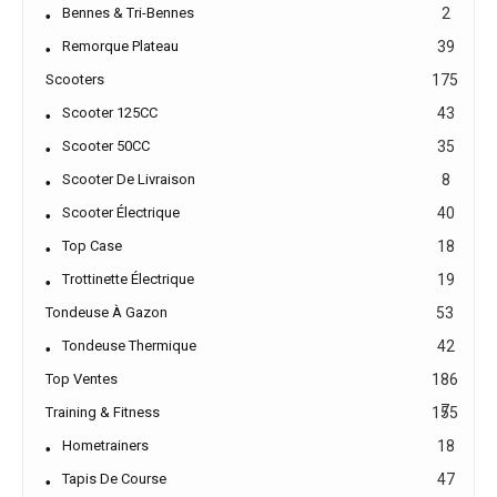
Bennes & Tri-Bennes
2
Remorque Plateau
39
Scooters
175
Scooter 125CC
43
Scooter 50CC
35
Scooter De Livraison
8
Scooter Électrique
40
Top Case
18
Trottinette Électrique
19
Tondeuse À Gazon
53
Tondeuse Thermique
42
Top Ventes
186
7
Training & Fitness
155
Hometrainers
18
Tapis De Course
47