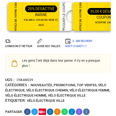
PROFITEZ DE VOTRE CADEAU
PROFITEZ DE VOTRE CADEAU
APPLIQUER LE COUPON
20%
DÉSACTIVÉ
35,00
€
DÉSACT
AM5NE
COUPON35
VALABLE JUSQU'AU MAR 27,
N'EXPIRE JAMAI
2027
2 - DAY DELIVERY
LIVRAISON ET RETOUR
GUIDE DES TAILLES
AOÛT 13
AOÛT 17
Les gens l'ont déjà dans leur panier. Il n'y en a presque
plus !
UGS :
CYA4WE39
CATÉGORIES :
NOUVEAUTÉS
,
PROMOTIONS
,
TOP VENTES
,
VÉLO
ÉLECTRIQUE
,
VÉLO ÉLECTRIQUE CHEMIN
,
VÉLO ÉLECTRIQUE FEMME
,
VÉLO ÉLECTRIQUE HOMME
,
VÉLO ÉLECTRIQUE VILLE
ÉTIQUETER:
VÉLO ÉLECTRIQUE VILLE
PARTAGER:
Save