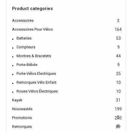
Product categories
Accessoires
3
Accessoires Pour Vélos
164
Batteries
53
Compteurs
9
Montres & Bracelets
44
Porte-Bébés
9
Porte-Vélos Electriques
25
Remorques Vélo Enfant
10
Roues Vélos Électriques
10
Kayak
31
Nouveautés
199
5
Promotions
200
8
Remorques
89