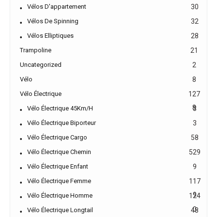
Vélos D'appartement
30
Vélos De Spinning
32
Vélos Elliptiques
28
Trampoline
21
Uncategorized
2
Vélo
8
Vélo Électrique
127
8
Vélo Électrique 45Km/h
3
Vélo Électrique Biporteur
3
Vélo Électrique Cargo
58
Vélo Électrique Chemin
529
Vélo Électrique Enfant
9
Vélo Électrique Femme
117
9
Vélo Électrique Homme
124
0
Vélo Électrique Longtail
48