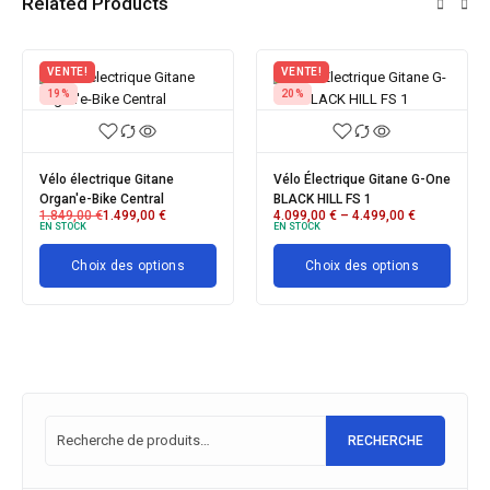
Related Products
VENTE!
VENTE!
20%
23%
Vélo Électrique Gitane G-One
Vélo électrique Gitane e-
BLACK HILL FS 1
CITY STEPS N5 28
4.099,00
€
–
4.499,00
€
1.999,00
€
–
2.199,00
€
EN STOCK
EN STOCK
ns
Choix des options
Choix des options
RECHERCHE