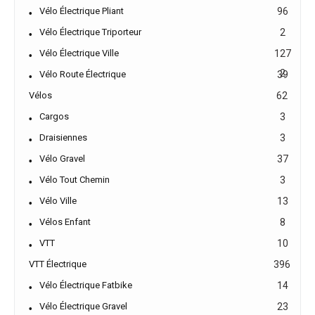
Vélo Électrique Pliant
96
Vélo Électrique Triporteur
2
Vélo Électrique Ville
127
2
Vélo Route Électrique
39
Vélos
62
Cargos
3
Draisiennes
3
Vélo Gravel
37
Vélo Tout Chemin
3
Vélo Ville
13
Vélos Enfant
8
VTT
10
VTT Électrique
396
Vélo Électrique Fatbike
14
Vélo Électrique Gravel
23