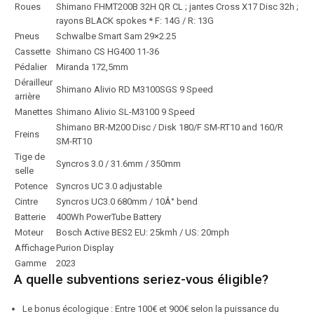
Roues
Shimano FHMT200B 32H QR CL ; jantes Cross X17 Disc 32h ;
rayons BLACK spokes * F: 14G / R: 13G
Pneus
Schwalbe Smart Sam 29×2.25
Cassette
Shimano CS HG400 11-36
Pédalier
Miranda 172,5mm
Dérailleur
Shimano Alivio RD M3100SGS 9 Speed
arrière
Manettes
Shimano Alivio SL-M3100 9 Speed
Shimano BR-M200 Disc / Disk 180/F SM-RT10 and 160/R
Freins
SM-RT10
Tige de
Syncros 3.0 / 31.6mm / 350mm
selle
Potence
Syncros UC 3.0 adjustable
Cintre
Syncros UC3.0 680mm / 10Â° bend
Batterie
400Wh PowerTube Battery
Moteur
Bosch Active BES2 EU: 25kmh / US: 20mph
Affichage
Purion Display
Gamme
2023
A quelle subventions seriez-vous éligible?
Le bonus écologique : Entre 100€ et 900€ selon la puissance du