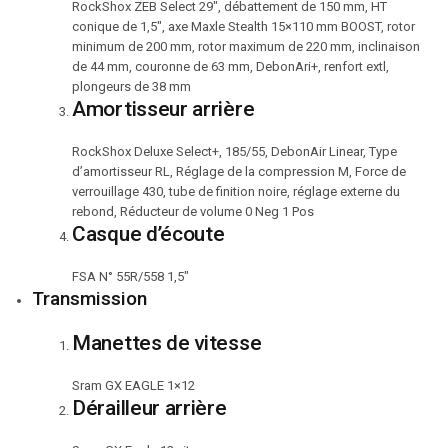
RockShox ZEB Select 29″, débattement de 150 mm, HT
conique de 1,5″, axe Maxle Stealth 15×110 mm BOOST, rotor
minimum de 200 mm, rotor maximum de 220 mm, inclinaison
de 44 mm, couronne de 63 mm, DebonAri+, renfort extl,
plongeurs de 38 mm
Amortisseur arrière
RockShox Deluxe Select+, 185/55, DebonAir Linear, Type
d’amortisseur RL, Réglage de la compression M, Force de
verrouillage 430, tube de finition noire, réglage externe du
rebond, Réducteur de volume 0 Neg 1 Pos
Casque d’écoute
FSA N° 55R/558 1,5″
Transmission
Manettes de vitesse
Sram GX EAGLE 1×12
Dérailleur arrière