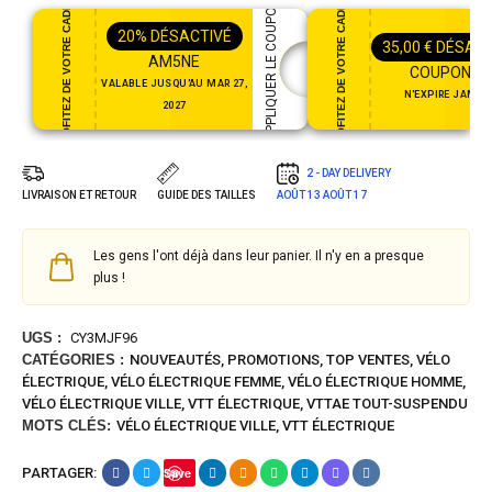
PROFITEZ DE VOTRE CADEAU
PROFITEZ DE VOTRE CADEAU
APPLIQUER LE COUPON
20%
DÉSACTIVÉ
35,00
€
DÉSACT
AM5NE
COUPON35
VALABLE JUSQU'AU MAR 27,
N'EXPIRE JAMAI
2027
2 - DAY DELIVERY
LIVRAISON ET RETOUR
GUIDE DES TAILLES
AOÛT 13
AOÛT 17
Les gens l'ont déjà dans leur panier. Il n'y en a presque
plus !
UGS :
CY3MJF96
CATÉGORIES :
NOUVEAUTÉS
,
PROMOTIONS
,
TOP VENTES
,
VÉLO
ÉLECTRIQUE
,
VÉLO ÉLECTRIQUE FEMME
,
VÉLO ÉLECTRIQUE HOMME
,
VÉLO ÉLECTRIQUE VILLE
,
VTT ÉLECTRIQUE
,
VTTAE TOUT-SUSPENDU
MOTS CLÉS:
VÉLO ÉLECTRIQUE VILLE
,
VTT ÉLECTRIQUE
PARTAGER:
Save