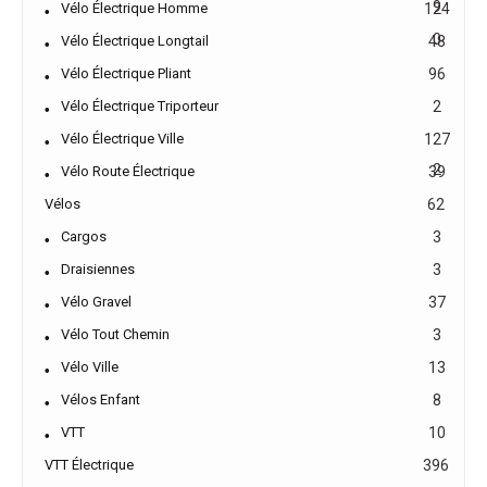
9
Vélo Électrique Homme
124
0
Vélo Électrique Longtail
48
Vélo Électrique Pliant
96
Vélo Électrique Triporteur
2
Vélo Électrique Ville
127
2
Vélo Route Électrique
39
Vélos
62
Cargos
3
Draisiennes
3
Vélo Gravel
37
Vélo Tout Chemin
3
Vélo Ville
13
Vélos Enfant
8
VTT
10
VTT Électrique
396