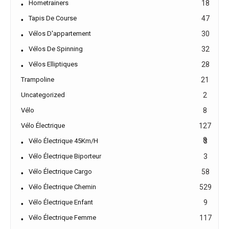
Hometrainers
18
Tapis De Course
47
Vélos D'appartement
30
Vélos De Spinning
32
Vélos Elliptiques
28
Trampoline
21
Uncategorized
2
Vélo
8
Vélo Électrique
127
8
Vélo Électrique 45Km/h
3
Vélo Électrique Biporteur
3
Vélo Électrique Cargo
58
Vélo Électrique Chemin
529
Vélo Électrique Enfant
9
Vélo Électrique Femme
117