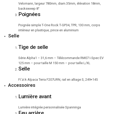
Velomann, largeur 780mm, diam.35mm, élévation 18mm,
backsweep 8°
Poignées
Poignée simple T-One Rock T-GP34, TPR, 130 mm, corps
intérieur en plastique, pince en aluminium
Selle
Tige de selle
Série Alpha1 – 31,6 mm – Télécommande RM07 I-Spec EV
125 mm – pour taille M 150 mm – pour taille L/XL
Selle
Fi’zi:k Alpaca Terra F207URN, rail en alliage S, 249×145
Accessoires
Lumière avant
Lumière intégrée personnalisée Spanninga
Feu arrière