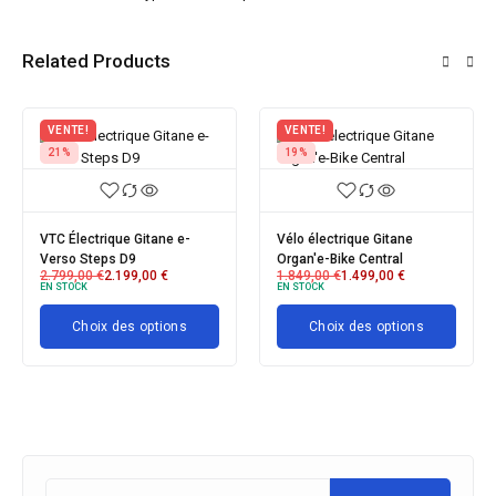
Related Products
VENTE!
VENTE!
V
19%
26%
2
Vélo électrique Gitane
Vélo électrique Focus
Vé
Organ'e-Bike Central
PLANET² 6.8 2022
Gi
1.849,00
€
1.499,00
€
3.799,00
€
2.799,00
€
2.
EN STOCK
EN STOCK
EN
Choix des options
Choix des options