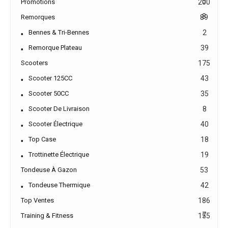
5
Promotions
200
8
Remorques
89
Bennes & Tri-Bennes
2
Remorque Plateau
39
Scooters
175
Scooter 125CC
43
Scooter 50CC
35
Scooter De Livraison
8
Scooter Électrique
40
Top Case
18
Trottinette Électrique
19
Tondeuse À Gazon
53
Tondeuse Thermique
42
Top Ventes
186
7
Training & Fitness
155