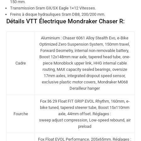
150 mm.
Transmission Sram GX/SX Eagle 1×12 Vitesses.
Freins à disque hydrauliques Sram DB8, 200/200 mm.
Détails VTT Électrique Mondraker Chaser R:
Aluminium : Chaser 6061 Alloy Stealth Evo, e-Bike
Optimized Zero Suspension System, 150mm travel,
Forward Geometry, internal non-removable battery,
Boost 12x148mm rear axle, tapered head tube, one-
Cadre
piece Monoblock upper link, HHG internal cable
routing, MAX capacity sealed bearings, oversize
17mm axles, integrated dropout speed sensor,
exclusive plastic motor covers, Mondraker M068
Derailleur hanger
Fox 36 29 Float FIT GRIP EVOL Rhythm, 160mm, e-
bike tuned, tapered steerer tube, Boost 15x110mm
Fourche
axle, 44mm offset. Réglages :
sweep adjust compression, Low-speed rebound, air
preload
Fox Float EVOL Performance, 205x65mm. Réglages :