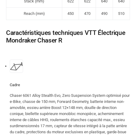
Stack (mm)
622
622
640
640
Reach (mm)
450
470
490
510
Caractéristiques techniques VTT Électrique
Mondraker Chaser R
Cadre
Chaser 6061 Alloy Stealth Evo, Zero Suspension System optimisé pour
e-Bike, chasse de 150 mm, Forward Geometry, batterie interne non-
amovible, essieu arrière Boost 12×148 mm, douille de direction
conique, biellette supérieure monobloc monopièce, acheminement
interne de câbles HHG, roulements étanches capacité max., essieu
surdimensionnés 17 mm, capteur de vitesse intégré à la patte arrière
du cadre, protections du moteur exclusives en plastique, garde-boue