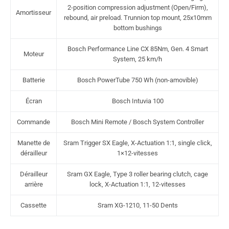
2-position compression adjustment (Open/Firm),
Amortisseur
rebound, air preload. Trunnion top mount, 25x10mm
bottom bushings
Bosch Performance Line CX 85Nm, Gen. 4 Smart
Moteur
System, 25 km/h
Batterie
Bosch PowerTube 750 Wh (non-amovible)
Écran
Bosch Intuvia 100
Commande
Bosch Mini Remote / Bosch System Controller
Manette de
Sram Trigger SX Eagle, X-Actuation 1:1, single click,
dérailleur
1×12-vitesses
Dérailleur
Sram GX Eagle, Type 3 roller bearing clutch, cage
arrière
lock, X-Actuation 1:1, 12-vitesses
Cassette
Sram XG-1210, 11-50 Dents