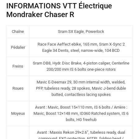
INFORMATIONS VTT Électrique
Mondraker Chaser R
Chaîne
Sram SX Eagle, Powerlock
Race Face Aeffect ebike, 165 mm, Sram X-Sync 2
Pédalier
Eagle 34 Dents, steel, narrow-wide, 104 BCD
Sram DB8, Hydr. Disc Brake, 4-piston caliper, Centerline
Freins
200/200 mm IS 6 bolts one-piece rotors
Mavic E-Deemax 29, 30 mm internal width, welded,
Roues
PFP, tubeless ready, 28 spokes, Mavic J-bend duble
butted, contactless lacing spokes
Avant : Mavic, Boost 15×110 mm, IS 6 bolts / Arrière :
Moyeux
Mavic, Boost 12×148 mm, ID360 Ratched system, IS 6
bolts, HG freehub
Avant : Maxxis Rekon 29×2.6”, tubeless ready, dual
compound, EXO protection, 60TPI, folding bead /