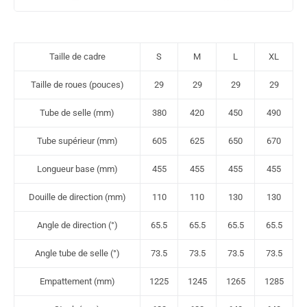
Taille de cadre
S
M
L
XL
Taille de roues (pouces)
29
29
29
29
Tube de selle (mm)
380
420
450
490
Tube supérieur (mm)
605
625
650
670
Longueur base (mm)
455
455
455
455
Douille de direction (mm)
110
110
130
130
Angle de direction (°)
65.5
65.5
65.5
65.5
Angle tube de selle (°)
73.5
73.5
73.5
73.5
Empattement (mm)
1225
1245
1265
1285