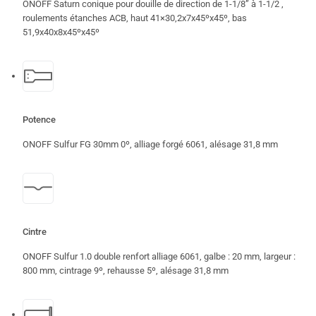
ONOFF Saturn conique pour douille de direction de 1-1/8” à 1-1/2 ,
roulements étanches ACB, haut 41×30,2x7x45ºx45º, bas
51,9x40x8x45ºx45º
Potence
ONOFF Sulfur FG 30mm 0º, alliage forgé 6061, alésage 31,8 mm
Cintre
ONOFF Sulfur 1.0 double renfort alliage 6061, galbe : 20 mm, largeur :
800 mm, cintrage 9º, rehausse 5º, alésage 31,8 mm