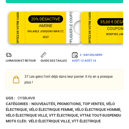
PROFITEZ DE VOTRE CADEAU
PROFITEZ DE VOTRE CADEAU
APPLIQUER LE COUPON
20%
DÉSACTIVÉ
35,00
€
DÉSACT
AM5NE
COUPON35
VALABLE JUSQU'AU MAR 27,
N'EXPIRE JAMAI
2027
2 - DAY DELIVERY
LIVRAISON ET RETOUR
GUIDE DES TAILLES
AOÛT 12
AOÛT 16
37
Les gens l'ont déjà dans leur panier. Il n'y en a presque
plus !
UGS :
CY58U4V8
CATÉGORIES :
NOUVEAUTÉS
,
PROMOTIONS
,
TOP VENTES
,
VÉLO
ÉLECTRIQUE
,
VÉLO ÉLECTRIQUE FEMME
,
VÉLO ÉLECTRIQUE HOMME
,
VÉLO ÉLECTRIQUE VILLE
,
VTT ÉLECTRIQUE
,
VTTAE TOUT-SUSPENDU
MOTS CLÉS:
VÉLO ÉLECTRIQUE VILLE
,
VTT ÉLECTRIQUE