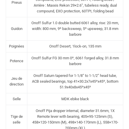
Pneus
Arrière : Maxxis Rekon 29×2.6”, tubeless ready, dual
compound, EXO protection, 60TPI, folding bead
Onoff Sulfur 1.0 double butted 6061 alloy, rise: 20 mm,
Guidon
width: 800 mm, 9º backsweep, 5º upsweep, 31.8 mm
barbore
Poignées
Onoff Desert, 1lock-on, 135 mm
Onoff Sulfur FG 30 mm 0º, 6061 forged alloy, 31.8 mm
Potence
barbore
Onoff Saturn tapered for 1-1/8” to 1-1/2” head tube,
Jeu de
ACB sealed bearings, top 41×30.2x7x45ºx45º, bottom
direction
51.9x40x8x45ºx45º
Selle
MDK ebike black
Onoff Pija dropper internal, diameter 31.6mm, 1X
Tige de
Remote lever with bearing, 405×95-125mm (S),
selle
458×120-150mm (M), 498×140-170mm (L), 558×170-
200mm (XL)