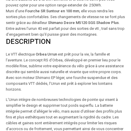
pouvez opter pour une option range extender de 250Wh.
Muni d’une
Fourche SR Suntour en 100 mm
, elle vous rendra les
sorties plus confortables. Ses changements de vitesse ne se font plus
sentir grâce au dérailleur
Shimano Deore M5120 SGS Shadow Plus
.
Entre autres l’urrun 40 est parfait pour des sorties de vtt , trail sans trop
d’engagement bien qu’il puisse gravir des montagnes.
DESCRIPTION
Le VTT électrique
Orbea Urrun
est prêt pour la vie, la famille et
l’aventure. Le concept RS d’Orbea, développé en premier lieu pour le
modèle Rise, sublime votre expérience du vélo grâce à une assistance
discrète qui semble aussi naturelle et vivante que votre propre corps.
Avec son moteur Shimano EP léger, une fourche suspendue et des
composants VTT dédiés, l’Urrun est prêt à explorer les lointains
horizons.
L’Urrun intègre de nombreuses technologies de pointe qui visent à
simplifier le design et supprimer tout poids superflu. La batterie
intégrée permet d’alléger le vélo, mais aussi d’utiliser des profils plus
fins et plus esthétiques tout en augmentant la rigidité du cadre. Les
câbles et gaines sont entièrement intégrés pour limiter les risques
d’accrocs ou de frottement, vous permettant ainsi de vous concentrer