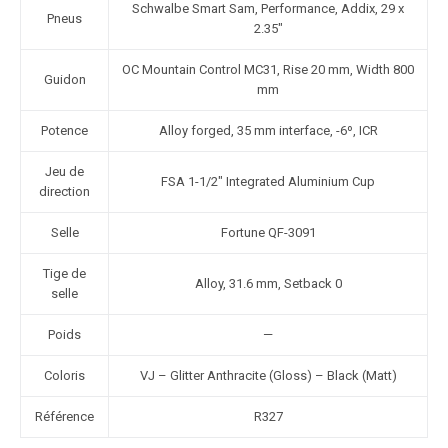
Schwalbe Smart Sam, Performance, Addix, 29 x
Pneus
2.35″
OC Mountain Control MC31, Rise 20 mm, Width 800
Guidon
mm
Potence
Alloy forged, 35 mm interface, -6º, ICR
Jeu de
FSA 1-1/2″ Integrated Aluminium Cup
direction
Selle
Fortune QF-3091
Tige de
Alloy, 31.6 mm, Setback 0
selle
Poids
—
Coloris
VJ – Glitter Anthracite (Gloss) – Black (Matt)
Référence
R327