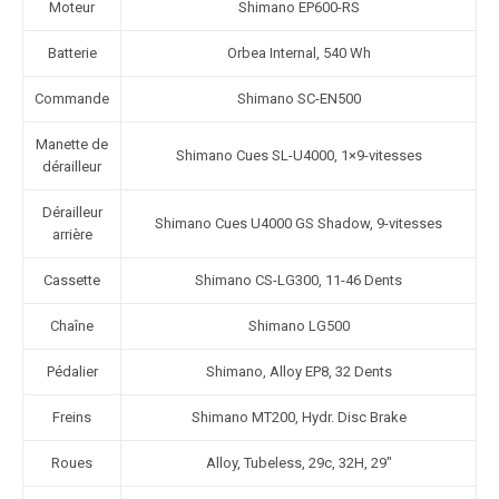
Moteur
Shimano EP600-RS
Batterie
Orbea Internal, 540 Wh
Commande
Shimano SC-EN500
Manette de
Shimano Cues SL-U4000, 1×9-vitesses
dérailleur
Dérailleur
Shimano Cues U4000 GS Shadow, 9-vitesses
arrière
Cassette
Shimano CS-LG300, 11-46 Dents
Chaîne
Shimano LG500
Pédalier
Shimano, Alloy EP8, 32 Dents
Freins
Shimano MT200, Hydr. Disc Brake
Roues
Alloy, Tubeless, 29c, 32H, 29″