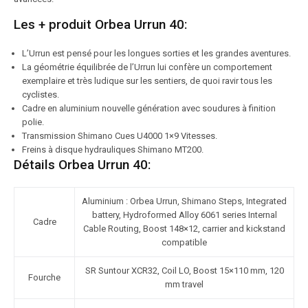
Les + produit Orbea Urrun 40:
L’Urrun est pensé pour les longues sorties et les grandes aventures.
La géométrie équilibrée de l’Urrun lui confère un comportement
exemplaire et très ludique sur les sentiers, de quoi ravir tous les
cyclistes.
Cadre en aluminium nouvelle génération avec soudures à finition
polie.
Transmission Shimano Cues U4000 1×9 Vitesses.
Freins à disque hydrauliques Shimano MT200.
Détails Orbea Urrun 40:
Aluminium : Orbea Urrun, Shimano Steps, Integrated
battery, Hydroformed Alloy 6061 series Internal
Cadre
Cable Routing, Boost 148×12, carrier and kickstand
compatible
SR Suntour XCR32, Coil LO, Boost 15×110 mm, 120
Fourche
mm travel