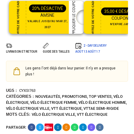
PROFITEZ DE VOTRE CADEAU
PROFITEZ DE VOTRE CADEAU
APPLIQUER LE COUPON
20%
DÉSACTIVÉ
35,00
€
DÉSACT
AM5NE
COUPON35
VALABLE JUSQU'AU MAR 27,
N'EXPIRE JAMAI
2027
2 - DAY DELIVERY
LIVRAISON ET RETOUR
GUIDE DES TAILLES
AOÛT 13
AOÛT 17
Les gens l'ont déjà dans leur panier. Il n'y en a presque
plus !
UGS :
CYXSI763
CATÉGORIES :
NOUVEAUTÉS
,
PROMOTIONS
,
TOP VENTES
,
VÉLO
ÉLECTRIQUE
,
VÉLO ÉLECTRIQUE FEMME
,
VÉLO ÉLECTRIQUE HOMME
,
VÉLO ÉLECTRIQUE VILLE
,
VTT ÉLECTRIQUE
,
VTTAE SEMI-RIGIDE
MOTS CLÉS:
VÉLO ÉLECTRIQUE VILLE
,
VTT ÉLECTRIQUE
PARTAGER:
Save