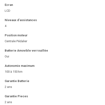
Ecran
LCD
Niveaux d’assistances
4
Position moteur
Centrale Pédalier
Batterie Amovible verrouillée
Oui
Autonomie maximum
100 à 150 km
Garantie Batterie
2 ans
Garantie Pieces
2 ans