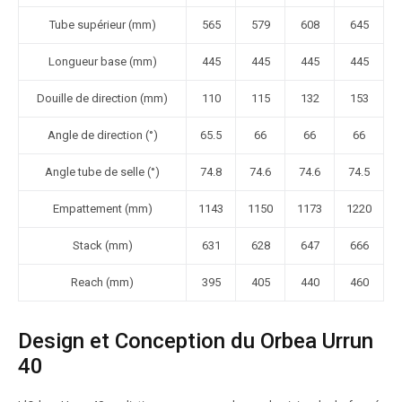
Tube supérieur (mm)
565
579
608
645
Longueur base (mm)
445
445
445
445
Douille de direction (mm)
110
115
132
153
Angle de direction (°)
65.5
66
66
66
Angle tube de selle (°)
74.8
74.6
74.6
74.5
Empattement (mm)
1143
1150
1173
1220
Stack (mm)
631
628
647
666
Reach (mm)
395
405
440
460
Design et Conception du Orbea Urrun
40