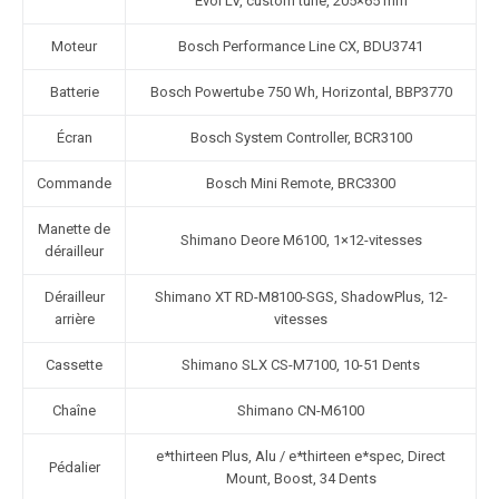
Evol LV, custom tune, 205×65 mm
Moteur
Bosch Performance Line CX, BDU3741
Batterie
Bosch Powertube 750 Wh, Horizontal, BBP3770
Écran
Bosch System Controller, BCR3100
Commande
Bosch Mini Remote, BRC3300
Manette de
Shimano Deore M6100, 1×12-vitesses
dérailleur
Dérailleur
Shimano XT RD-M8100-SGS, ShadowPlus, 12-
arrière
vitesses
Cassette
Shimano SLX CS-M7100, 10-51 Dents
Chaîne
Shimano CN-M6100
e*thirteen Plus, Alu / e*thirteen e*spec, Direct
Pédalier
Mount, Boost, 34 Dents