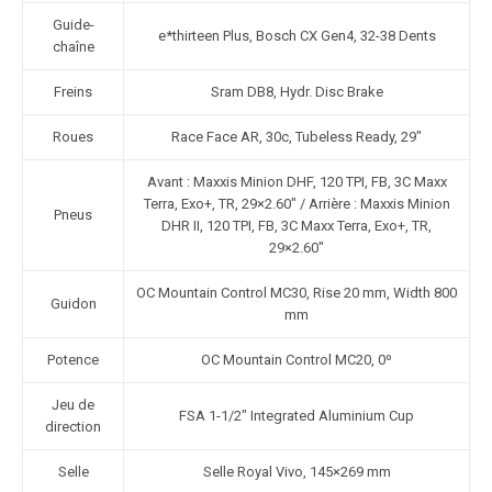
Guide-
e*thirteen Plus, Bosch CX Gen4, 32-38 Dents
chaîne
Freins
Sram DB8, Hydr. Disc Brake
Roues
Race Face AR, 30c, Tubeless Ready, 29″
Avant : Maxxis Minion DHF, 120 TPI, FB, 3C Maxx
Terra, Exo+, TR, 29×2.60″ / Arrière : Maxxis Minion
Pneus
DHR II, 120 TPI, FB, 3C Maxx Terra, Exo+, TR,
29×2.60″
OC Mountain Control MC30, Rise 20 mm, Width 800
Guidon
mm
Potence
OC Mountain Control MC20, 0º
Jeu de
FSA 1-1/2″ Integrated Aluminium Cup
direction
Selle
Selle Royal Vivo, 145×269 mm