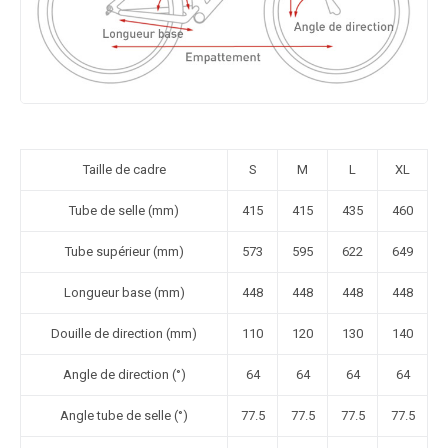
Taille de cadre
S
M
L
XL
Tube de selle (mm)
415
415
435
460
Tube supérieur (mm)
573
595
622
649
Longueur base (mm)
448
448
448
448
Douille de direction (mm)
110
120
130
140
Angle de direction (°)
64
64
64
64
Angle tube de selle (°)
77.5
77.5
77.5
77.5