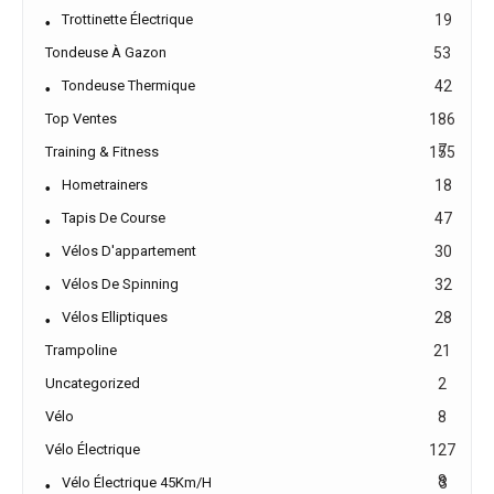
Trottinette Électrique
19
Tondeuse À Gazon
53
Tondeuse Thermique
42
Top Ventes
186
7
Training & Fitness
155
Hometrainers
18
Tapis De Course
47
Vélos D'appartement
30
Vélos De Spinning
32
Vélos Elliptiques
28
Trampoline
21
Uncategorized
2
Vélo
8
Vélo Électrique
127
8
Vélo Électrique 45Km/h
3