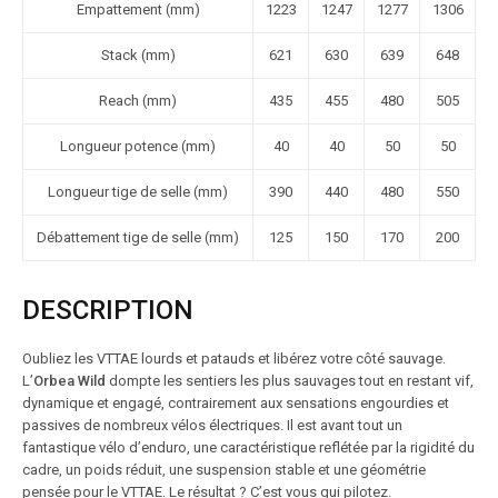
Empattement (mm)
1223
1247
1277
1306
Stack (mm)
621
630
639
648
Reach (mm)
435
455
480
505
Longueur potence (mm)
40
40
50
50
Longueur tige de selle (mm)
390
440
480
550
Débattement tige de selle (mm)
125
150
170
200
DESCRIPTION
Oubliez les VTTAE lourds et patauds et libérez votre côté sauvage.
L’
Orbea Wild
dompte les sentiers les plus sauvages tout en restant vif,
dynamique et engagé, contrairement aux sensations engourdies et
passives de nombreux vélos électriques. Il est avant tout un
fantastique vélo d’enduro, une caractéristique reflétée par la rigidité du
cadre, un poids réduit, une suspension stable et une géométrie
pensée pour le VTTAE. Le résultat ? C’est vous qui pilotez.