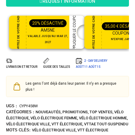
REQUEST INFORMATION
PROFITEZ DE VOTRE CADEAU
PROFITEZ DE VOTRE CADEAU
APPLIQUER LE COUPON
20%
DÉSACTIVÉ
35,00
€
DÉSACT
AM5NE
COUPON35
VALABLE JUSQU'AU MAR 27,
N'EXPIRE JAMAI
2027
2 - DAY DELIVERY
LIVRAISON ET RETOUR
GUIDE DES TAILLES
AOÛT 11
AOÛT 15
Les gens l'ont déjà dans leur panier. Il n'y en a presque
plus !
UGS :
CYPY458W
CATÉGORIES :
NOUVEAUTÉS
,
PROMOTIONS
,
TOP VENTES
,
VÉLO
ÉLECTRIQUE
,
VÉLO ÉLECTRIQUE FEMME
,
VÉLO ÉLECTRIQUE HOMME
,
VÉLO ÉLECTRIQUE VILLE
,
VTT ÉLECTRIQUE
,
VTTAE TOUT-SUSPENDU
MOTS CLÉS:
VÉLO ÉLECTRIQUE VILLE
,
VTT ÉLECTRIQUE