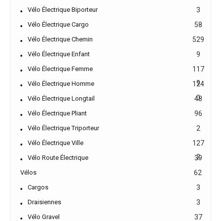
Vélo Électrique Biporteur
3
Vélo Électrique Cargo
58
Vélo Électrique Chemin
529
Vélo Électrique Enfant
9
Vélo Électrique Femme
117
9
Vélo Électrique Homme
124
0
Vélo Électrique Longtail
48
Vélo Électrique Pliant
96
Vélo Électrique Triporteur
2
Vélo Électrique Ville
127
2
Vélo Route Électrique
39
Vélos
62
Cargos
3
Draisiennes
3
Vélo Gravel
37