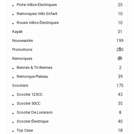
Porte-Vélos Electriques
25
Remorques Vélo Enfant
10
Roues Vélos Électriques
10
Kayak
31
Nouveautés
199
5
Promotions
200
8
Remorques
89
Bennes & Tri-Bennes
2
Remorque Plateau
39
Scooters
175
Scooter 125CC
43
Scooter 50CC
35
Scooter De Livraison
8
Scooter Électrique
40
Top Case
18