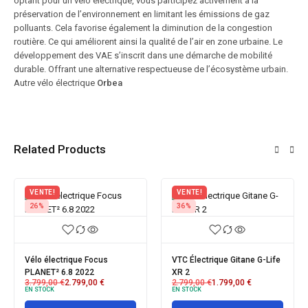
optant pour un vélo électrique, vous participez activement à la
préservation de l’environnement en limitant les émissions de gaz
polluants. Cela favorise également la diminution de la congestion
routière. Ce qui améliorent ainsi la qualité de l’air en zone urbaine. Le
développement des VAE s’inscrit dans une démarche de mobilité
durable. Offrant une alternative respectueuse de l’écosystème urbain.
Autre vélo électrique
Orbea
Related Products
VENTE!
VENTE!
VEN
36%
23%
14%
TC Électrique Gitane G-Life
Vélo électrique Gitane e-
Vélo 
R 2
CITY STEPS N5 28
BLACK
.799,00
€
1.799,00
€
1.999,00
€
–
2.199,00
€
3.99
 STOCK
EN STOCK
EN ST